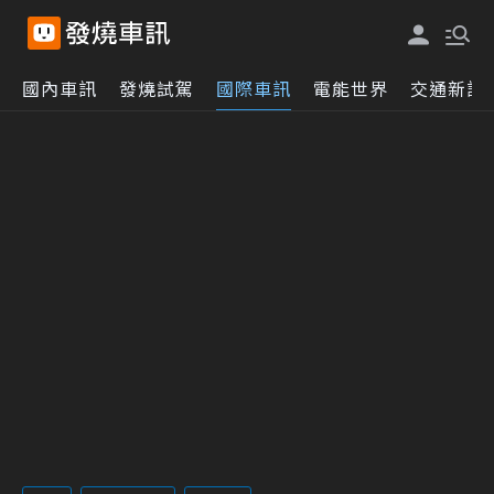
國內車訊
發燒試駕
國際車訊
電能世界
交通新訊