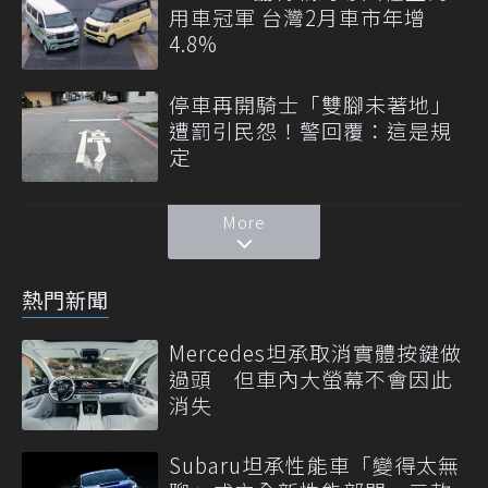
用車冠軍 台灣2月車市年增
4.8%
停車再開騎士「雙腳未著地」
遭罰引民怨！警回覆：這是規
定
More
熱門新聞
Mercedes坦承取消實體按鍵做
過頭 但車內大螢幕不會因此
消失
Subaru坦承性能車「變得太無