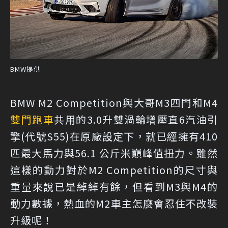
BMW提供
BMW M2 Competition與大哥M3四門和M4
雙門跑車
共用的3.0升雙渦輪增壓直6汽油引
擎(代號S55)在原廠設定下，就已經擁有410
匹最大馬力與56.1 公斤米巔峰值扭力。雖然
這樣的動力對於M2 Competition的尺寸與
重量來說已是綽綽有餘，但看到M3與M4的
動力數據，熱血的M2車主怎麼會忍住不改裝
升級呢！