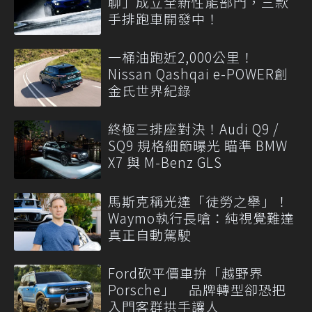
聊」成立全新性能部門，三款
手排跑車開發中！
一桶油跑近2,000公里！
Nissan Qashqai e-POWER創
金氏世界紀錄
終極三排座對決！Audi Q9 /
SQ9 規格細節曝光 瞄準 BMW
X7 與 M-Benz GLS
馬斯克稱光達「徒勞之舉」！
Waymo執行長嗆：純視覺難達
真正自動駕駛
Ford砍平價車拚「越野界
Porsche」 品牌轉型卻恐把
入門客群拱手讓人