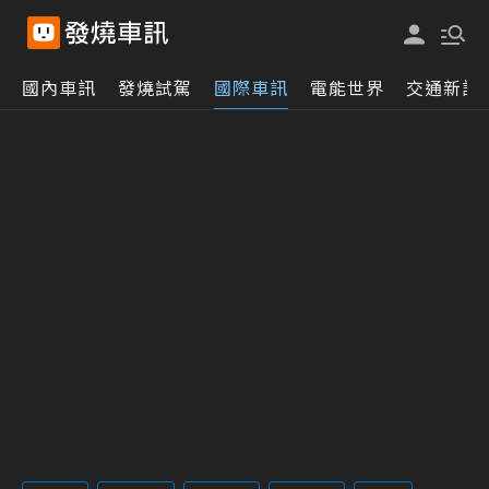
國內車訊
發燒試駕
國際車訊
電能世界
交通新訊