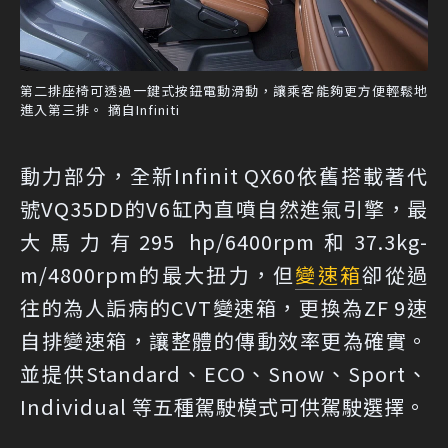
第二排座椅可透過一鍵式按鈕電動滑動，讓乘客能夠更方便輕鬆地
進入第三排。 摘自Infiniti
動力部分，全新Infinit QX60依舊搭載著代
號VQ35DD的V6缸內直噴自然進氣引擎，最
大馬力有295 hp/6400rpm和37.3kg-
m/4800rpm的最大扭力，但
變速箱
卻從過
往的為人詬病的CVT變速箱，更換為ZF 9速
自排變速箱，讓整體的傳動效率更為確實。
並提供Standard、ECO、Snow、Sport、
Individual 等五種駕駛模式可供駕駛選擇。