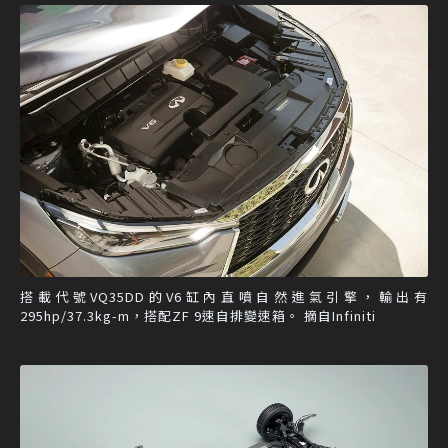
搭載代號VQ35DD的V6缸內直噴自然進氣引擎，輸出有
295hp/37.3kg-m，搭配ZF 9速自排變速箱。 摘自Infiniti