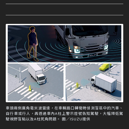
車頭兩側廣角毫米波雷達，在車輛路口轉彎時偵測盲區中的汽車、
自行車或行人，再透過車內A柱上警示燈號告知駕駛，大幅降低駕
駛視野盲點以及A柱死角問題。 圖／ISUZU提供