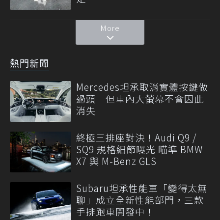
More
熱門新聞
Mercedes坦承取消實體按鍵做
過頭 但車內大螢幕不會因此
消失
終極三排座對決！Audi Q9 /
SQ9 規格細節曝光 瞄準 BMW
X7 與 M-Benz GLS
Subaru坦承性能車「變得太無
聊」成立全新性能部門，三款
手排跑車開發中！