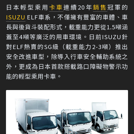
日本輕型乘用
卡車
連續20年
銷售
冠軍的
ISUZU
ELF車系，不僅擁有豐富的車體、車
長與後貨斗裝配形式，載重能力更從1.5噸涵
蓋至4噸等廣泛的用車環境。日前ISUZU針
對ELF熱賣的SG級（載重能力2-3噸）推出
安全改進車型，除導入行車安全輔助系統之
外，更成為日本首款搭載路口障礙物警示功
能的輕型乘用卡車。