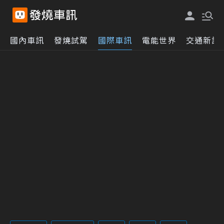
國內車訊
發燒試駕
國際車訊
電能世界
交通新訊