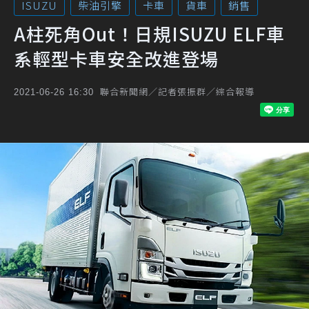
ISUZU
柴油引擎
卡車
貨車
銷售
A柱死角Out！日規ISUZU ELF車
系輕型卡車安全改進登場
聯合新聞網／記者張振群／綜合報導
2021-06-26 16:30