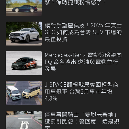
擎？保時捷鐵粉憤怒了！
讓對手望塵莫及！2025 年賓士
GLC 如何成為台灣 SUV 市場的
最佳投資
Mercedes-Benz 電動策略轉向
EQ 命名淡出 燃油與電動並行
發展
J SPACE翻轉戰局奪回輕型商
用車冠軍 台灣2月車市年增
4.8%
停車再開騎士「雙腳未著地」
遭罰引民怨！警回覆：這是規
定