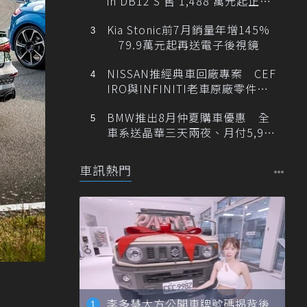
in DB12 S 售 1,488 萬元起正式
登台
Kia Stonic前7月銷量年增145%
79.9萬元起再送電子後視鏡
NISSAN推經典車回廠專案 CEF
IRO與INFINITI老車原廠零件最
低1折
BMW推出8月仲夏購車優惠 全
車系送晶華三天兩夜、月付5,900
元起
車訊熱門
李多慧大方公開車牌號碼揭背後