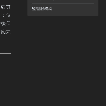
自於其
監理服務網
器；位
的後保
李廂末