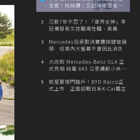
含意！粉絲讚：忘記停哪還能幫
忙找車
沉默7年不忍了！「車界女神」李
冠儀發長文控職場性騷、黑幕
Mercedes坦承取消實體按鍵做過
頭 但車內大螢幕不會因此消失
大改款 Mercedes-Benz GLA 正
式亮相 純電 643 公里續航小休
旅！
就是要侵門踏戶！BYD Racco正
式上市 正面迎戰日系K-Car霸主