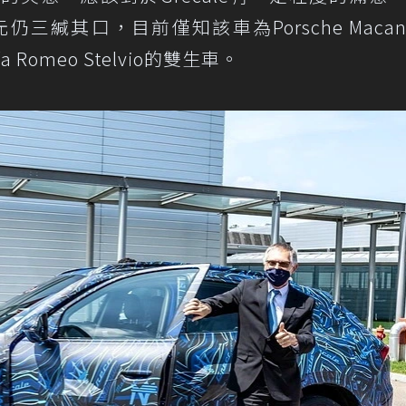
細諸元仍三緘其口，目前僅知該車為Porsche Maca
 Romeo Stelvio的雙生車。