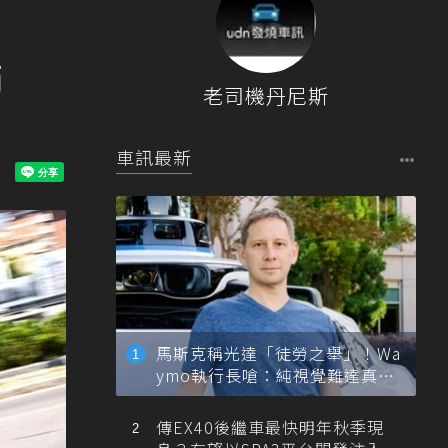
滿
老司機丹尼斯
車訊最新
馬斯克稱光達「徒勞之舉」！Wa
ymo執行長嗆：純視覺難達真正
自動駕駛
傳EX40後繼車最快明年秋季現