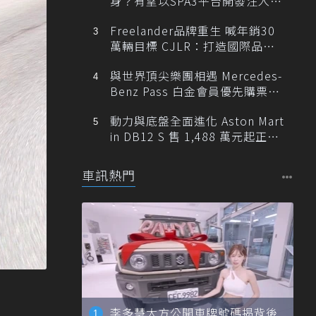
身？有望以SPA3平台開發注入80
0V動力
Freelander品牌重生 喊年銷30
萬輛目標 CJLR：打造國際品牌
半數銷量來自全球！
與世界頂尖樂團相遇 Mercedes-
Benz Pass 白金會員優先購票維
也納愛樂
動力與底盤全面進化 Aston Mart
in DB12 S 售 1,488 萬元起正式
登台
車訊熱門
李多慧大方公開車牌號碼揭背後