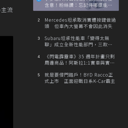
含意！粉絲讚：忘記停哪還能幫
場主流
忙找車
Mercedes坦承取消實體按鍵做過
頭 但車內大螢幕不會因此消失
Subaru坦承性能車「變得太無
聊」成立全新性能部門，三款手
排跑車開發中！
《閃電霹靂車》35 週年計畫只剩
周邊商品！阿斯拉1:1實車與實體
展覽雙雙喊卡
就是要侵門踏戶！BYD Racco正
式上市 正面迎戰日系K-Car霸主