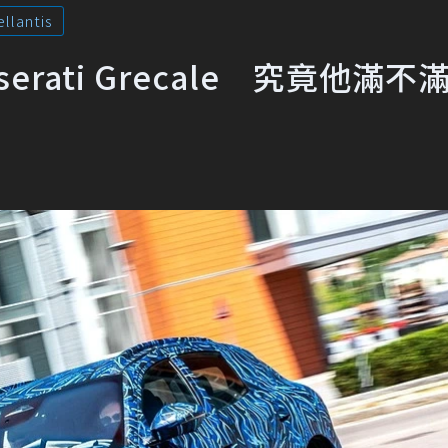
ellantis
aserati Grecale 究竟他滿不