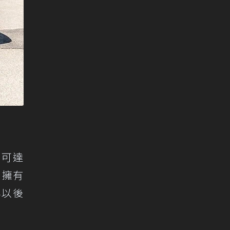
力可達
，擁有
年以後