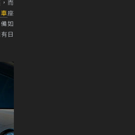
裝，而
跑車
座
配備如
擁有日