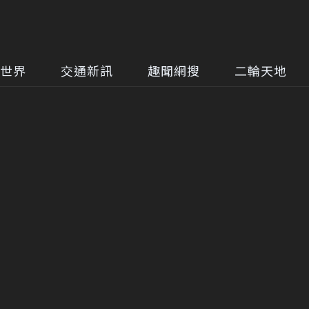
世界
交通新訊
趣聞網搜
二輪天地