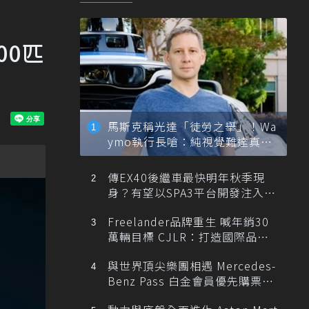
00匹
馬斯克稱光達「徒勞之舉」！Wa
ymo執行長嗆：純視覺難達真正
自動駕駛
傳EX40後繼車最快明年秋季現
身？有望以SPA3平台開發注入80
0V動力
Freelander品牌重生 喊年銷30
萬輛目標 CJLR：打造國際品牌
半數銷量來自全球！
與世界頂尖樂團相遇 Mercedes-
Benz Pass 白金會員優先購票維
也納愛樂