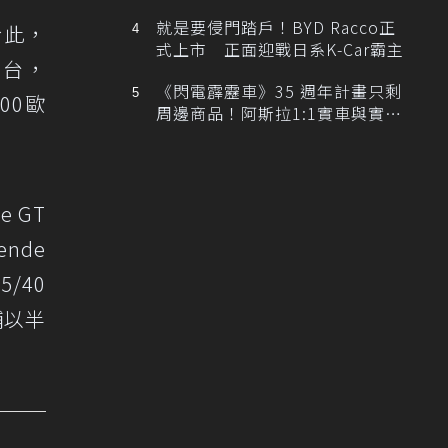
排跑車開發中！
就是要侵門踏戶！BYD Racco正
於此，
式上市 正面迎戰日系K-Car霸主
0台，
《閃電霹靂車》35 週年計畫只剩
00歐
周邊商品！阿斯拉1:1實車與實體
展覽雙雙喊卡
e GT
nde
5/40
輔以半