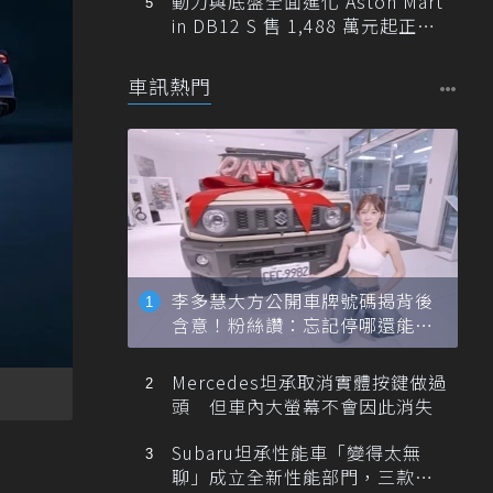
動力與底盤全面進化 Aston Mart
in DB12 S 售 1,488 萬元起正式
登台
車訊熱門
李多慧大方公開車牌號碼揭背後
含意！粉絲讚：忘記停哪還能幫
忙找車
Mercedes坦承取消實體按鍵做過
頭 但車內大螢幕不會因此消失
Subaru坦承性能車「變得太無
聊」成立全新性能部門，三款手