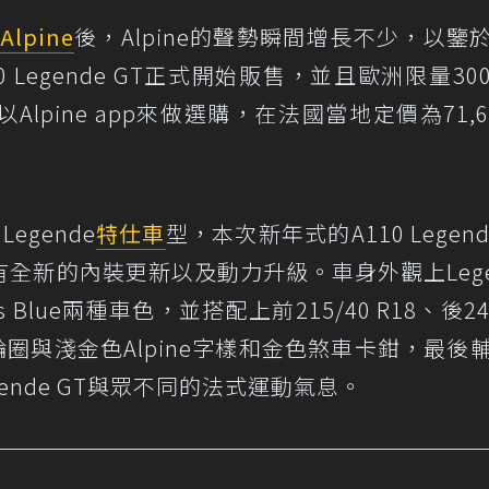
Alpine
後，Alpine的聲勢瞬間增長不少，以鑒
10 Legende GT正式開始販售，並且歐洲限量30
pine app來做選購，在法國當地定價為71,6
Legende
特仕車
型，本次新年式的A110 Legend
全新的內裝更新以及動力升級。車身外觀上Lege
yss Blue兩種車色，並搭配上前215/40 R18、後24
rix輪圈與淺金色Alpine字樣和金色煞車卡鉗，最後
ende GT與眾不同的法式運動氣息。