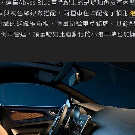
擇Abyss Blue車色配上的是琥珀色皮革內
用黑色皮革與灰色縫線做搭配，兩種車色均配備了桶形
銅線編織的碳纖維飾板、限量編號車型銘牌。其餘
像和倒車雷達，讓駕駛如此運動化的小跑車時也能