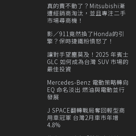
真的賣不動了？Mitsubishi漸
遭經銷商淘汰，並且專注二手
市場尋商機！
影／911竟然換了Honda的引
擎？保時捷鐵粉憤怒了！
讓對手望塵莫及！2025 年賓士
GLC 如何成為台灣 SUV 市場的
最佳投資
Mercedes-Benz 電動策略轉向
EQ 命名淡出 燃油與電動並行
發展
J SPACE翻轉戰局奪回輕型商
用車冠軍 台灣2月車市年增
4.8%