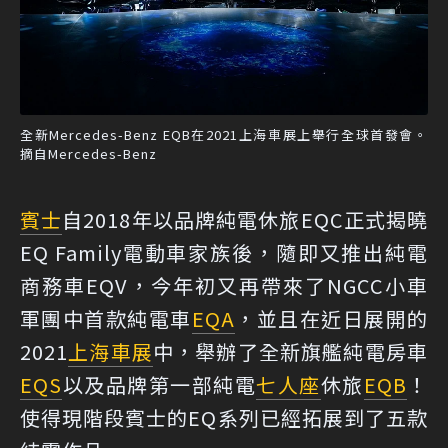
全新Mercedes-Benz EQB在2021上海車展上舉行全球首發會。
摘自Mercedes-Benz
賓士
自2018年以品牌純電休旅EQC正式揭曉
EQ Family電動車家族後，隨即又推出純電
商務車EQV，今年初又再帶來了NGCC小車
軍團中首款純電車
EQA
，並且在近日展開的
2021
上海車展
中，舉辦了全新旗艦純電房車
EQS
以及品牌第一部純電
七人座
休旅
EQB
！
使得現階段賓士的EQ系列已經拓展到了五款