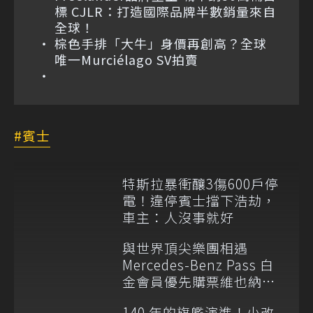
標 CJLR：打造國際品牌半數銷量來自
全球！
棕色手排「大牛」身價再創高？全球
唯一Murciélago SV拍賣
賓士
特斯拉暴衝釀3傷600戶停
電！違停賓士擋下浩劫，
車主：人沒事就好
與世界頂尖樂團相遇
Mercedes-Benz Pass 白
金會員優先購票維也納愛
樂
140 年的旗艦演進！小改