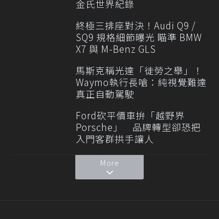
金氏世界紀錄
終極三排座對決！Audi Q9 /
SQ9 規格細節曝光 瞄準 BMW
X7 與 M-Benz GLS
馬斯克稱光達「徒勞之舉」！
Waymo執行長嗆：純視覺難達
真正自動駕駛
Ford砍平價車拚「越野界
Porsche」 品牌轉型卻恐把
入門客群拱手讓人
More