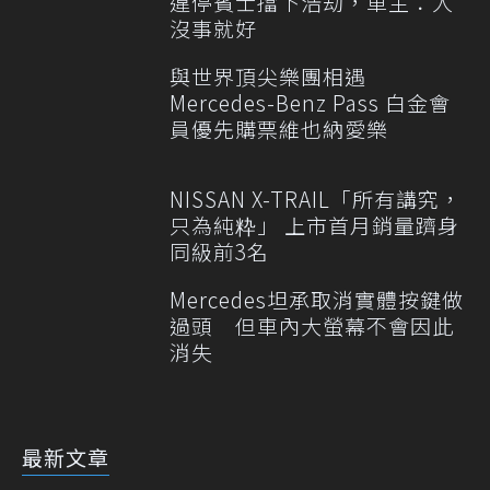
違停賓士擋下浩劫，車主：人
沒事就好
與世界頂尖樂團相遇
Mercedes-Benz Pass 白金會
員優先購票維也納愛樂
NISSAN X-TRAIL「所有講究，
只為純粋」 上市首月銷量躋身
同級前3名
Mercedes坦承取消實體按鍵做
過頭 但車內大螢幕不會因此
消失
最新文章