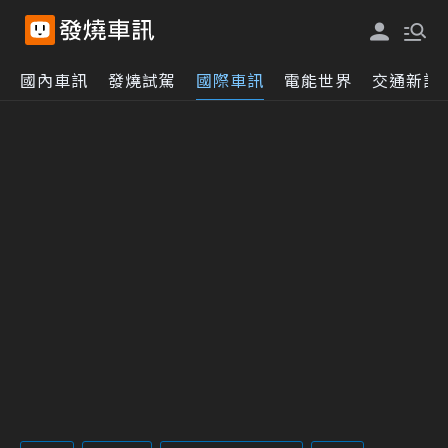
國內車訊
發燒試駕
國際車訊
電能世界
交通新訊