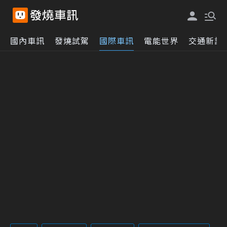
國內車訊
發燒試駕
國際車訊
電能世界
交通新訊