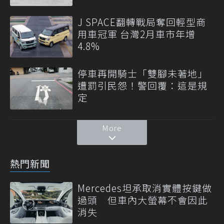
J SPACE翻轉戰局奪回輕型商
用車冠軍 台灣2月車市年增
4.8%
停車再開騎士「雙腳未著地」
遭罰引民怨！警回覆：這是規
定
More
熱門新聞
Mercedes坦承取消實體按鍵做
過頭 但車內大螢幕不會因此
消失