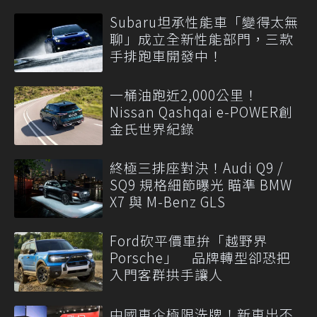
Subaru坦承性能車「變得太無
聊」成立全新性能部門，三款
手排跑車開發中！
一桶油跑近2,000公里！
Nissan Qashqai e-POWER創
金氏世界紀錄
終極三排座對決！Audi Q9 /
SQ9 規格細節曝光 瞄準 BMW
X7 與 M-Benz GLS
Ford砍平價車拚「越野界
Porsche」 品牌轉型卻恐把
入門客群拱手讓人
中國車企極限洗牌！新車出不