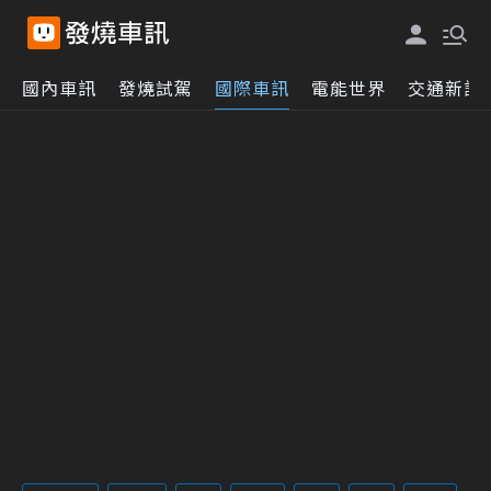
國內車訊
發燒試駕
國際車訊
電能世界
交通新訊