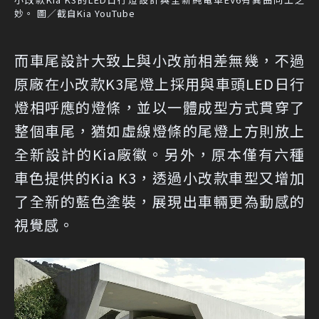
妙。 圖／截自Kia YouTube
而車尾設計大致上與小改前相差無幾，不過
原廠在小改款K3尾燈上採用與車頭LED日行
燈相呼應的燈條，並以一體成型方式貫穿了
整個車尾，猶如虛線燈條的尾燈上方則放上
全新設計的Kia廠徽。另外，原本僅有六種
車色提供的Kia K3，透過小改款車型又增加
了全新的藍色塗裝，展現出車輛更為動感的
視覺感。