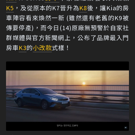
K5
，及從原本的K7晉升為
K8
後，讓Kia的房
車陣容看來煥然一新 (雖然還有老舊的K9被
傳要停產)，而今日(14)原廠無預警於自家社
群媒體與官方新聞網上，公布了品牌最入門
房車
K3
的
小改款
式樣！