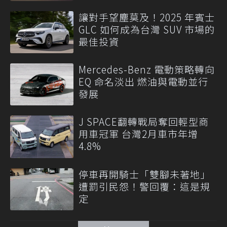
讓對手望塵莫及！2025 年賓士
GLC 如何成為台灣 SUV 市場的
最佳投資
Mercedes-Benz 電動策略轉向
EQ 命名淡出 燃油與電動並行
發展
J SPACE翻轉戰局奪回輕型商
用車冠軍 台灣2月車市年增
4.8%
停車再開騎士「雙腳未著地」
遭罰引民怨！警回覆：這是規
定