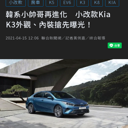
小改款
房車
K5
EV6
K3
K8
KIA
韓系小帥哥再進化 小改款Kia
K3外觀、內裝搶先曝光！
聯合新聞網／記者黃俐嘉／綜合報導
2021-04-15 12:06