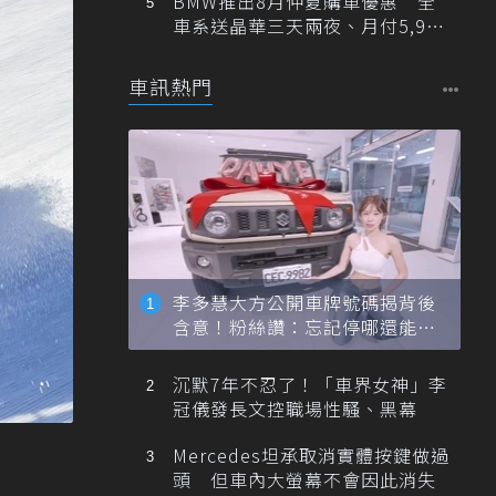
BMW推出8月仲夏購車優惠 全
車系送晶華三天兩夜、月付5,900
元起
車訊熱門
李多慧大方公開車牌號碼揭背後
含意！粉絲讚：忘記停哪還能幫
忙找車
沉默7年不忍了！「車界女神」李
冠儀發長文控職場性騷、黑幕
Mercedes坦承取消實體按鍵做過
頭 但車內大螢幕不會因此消失