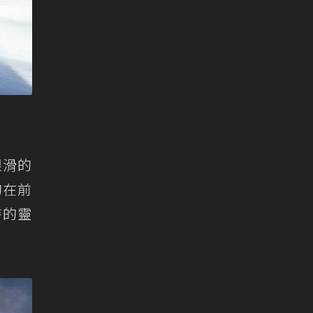
限滑的
的在前
時的靈