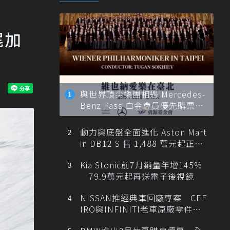
尾加
與世界頂尖樂團相遇 Mercedes-
Benz Pass 白金會員優先購票維
也納愛樂
動力與底盤全面進化 Aston Mart
in DB12 S 售 1,488 萬元起正式
登台
Kia Stonic前7月銷量年增145%
79.9萬元起再送電子後視鏡
NISSAN推經典車回廠專案 CEF
IRO與INFINITI老車原廠零件最
低1折