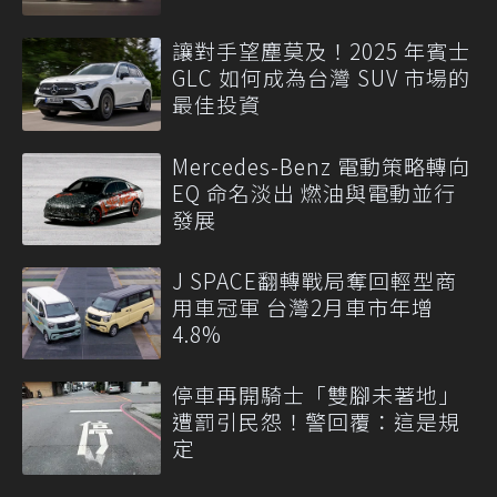
讓對手望塵莫及！2025 年賓士
GLC 如何成為台灣 SUV 市場的
最佳投資
Mercedes-Benz 電動策略轉向
EQ 命名淡出 燃油與電動並行
發展
J SPACE翻轉戰局奪回輕型商
用車冠軍 台灣2月車市年增
4.8%
停車再開騎士「雙腳未著地」
遭罰引民怨！警回覆：這是規
定