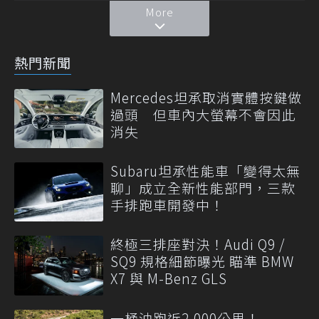
More
熱門新聞
Mercedes坦承取消實體按鍵做
過頭 但車內大螢幕不會因此
消失
Subaru坦承性能車「變得太無
聊」成立全新性能部門，三款
手排跑車開發中！
終極三排座對決！Audi Q9 /
SQ9 規格細節曝光 瞄準 BMW
X7 與 M-Benz GLS
一桶油跑近2,000公里！