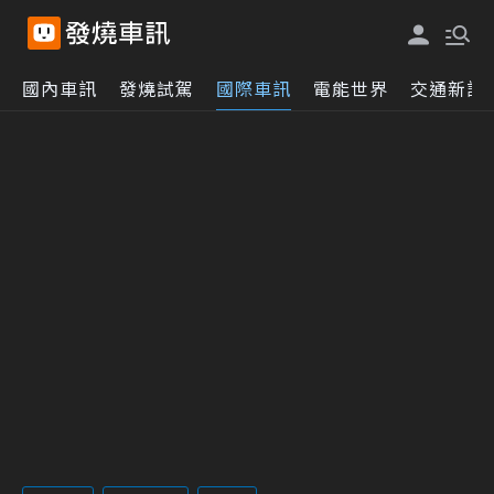
國內車訊
發燒試駕
國際車訊
電能世界
交通新訊