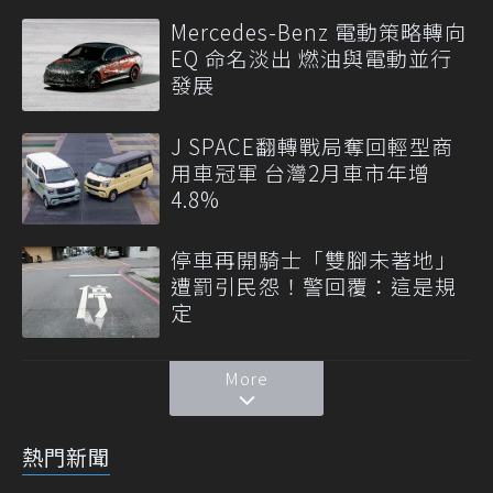
Mercedes-Benz 電動策略轉向
EQ 命名淡出 燃油與電動並行
發展
J SPACE翻轉戰局奪回輕型商
用車冠軍 台灣2月車市年增
4.8%
停車再開騎士「雙腳未著地」
遭罰引民怨！警回覆：這是規
定
More
熱門新聞