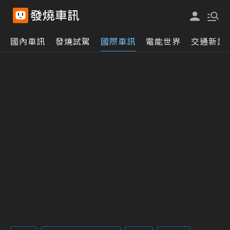
國內車訊
發燒試駕
國際車訊
電能世界
交通新訊