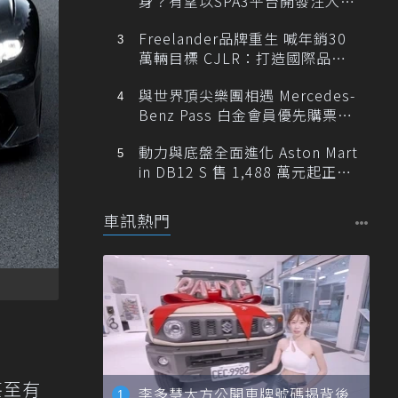
身？有望以SPA3平台開發注入80
0V動力
Freelander品牌重生 喊年銷30
萬輛目標 CJLR：打造國際品牌
半數銷量來自全球！
與世界頂尖樂團相遇 Mercedes-
Benz Pass 白金會員優先購票維
也納愛樂
動力與底盤全面進化 Aston Mart
in DB12 S 售 1,488 萬元起正式
登台
車訊熱門
甚至有
李多慧大方公開車牌號碼揭背後