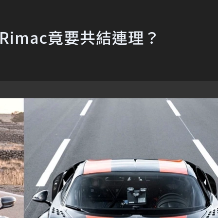
秀Rimac竟要共結連理？