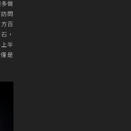
願多做
的訪問
千方百
基石，
年上半
不僅是