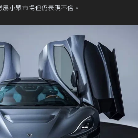
然屬小眾市場但仍表現不俗。