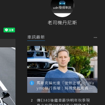
老司機丹尼斯
車訊最新
馬斯克稱光達「徒勞之舉」！Wa
ymo執行長嗆：純視覺難達真正
自動駕駛
傳EX40後繼車最快明年秋季現