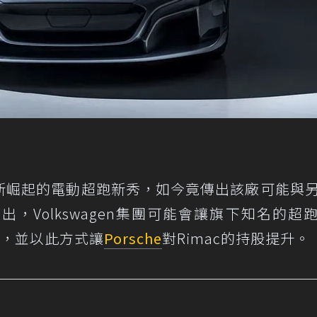
是新崛起的電動超跑新秀，如今竟傳出該廠可能與
，Volkswagen集團可能會讓旗下知名的超
併，並以此方式讓
Porsche
對Rimac的持股提升。