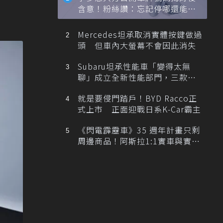
含意！粉絲讚：忘記停哪還能幫
忙找車
Mercedes坦承取消實體按鍵做過
頭 但車內大螢幕不會因此消失
Subaru坦承性能車「變得太無
聊」成立全新性能部門，三款手
排跑車開發中！
就是要侵門踏戶！BYD Racco正
式上市 正面迎戰日系K-Car霸主
《閃電霹靂車》35 週年計畫只剩
周邊商品！阿斯拉1:1實車與實體
展覽雙雙喊卡