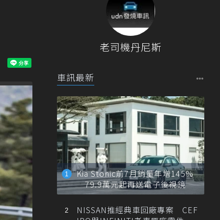
老司機丹尼斯
車訊最新
Kia Stonic前7月銷量年增145%
79.9萬元起再送電子後視鏡
NISSAN推經典車回廠專案 CEF