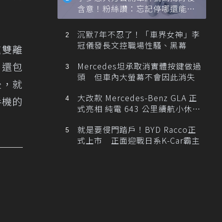
含意！粉絲讚：忘記停哪還能幫
忙找車
沉默7年不忍了！「車界女神」李
冠儀發長文控職場性騷、黑幕
速雙離
，還包
Mercedes坦承取消實體按鍵做過
頭 但車內大螢幕不會因此消失
後，就
大改款 Mercedes-Benz GLA 正
手機的
式亮相 純電 643 公里續航小休
旅！
就是要侵門踏戶！BYD Racco正
式上市 正面迎戰日系K-Car霸主