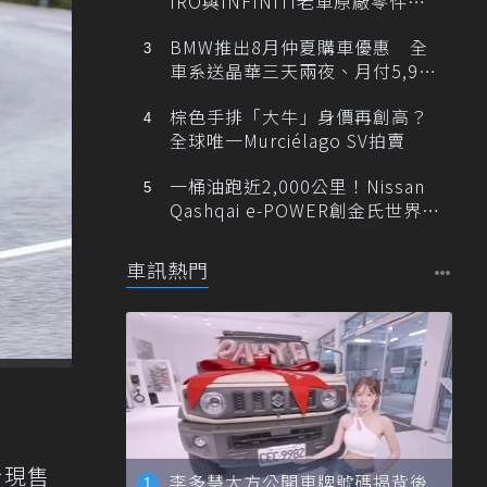
IRO與INFINITI老車原廠零件最
低1折
BMW推出8月仲夏購車優惠 全
車系送晶華三天兩夜、月付5,900
元起
棕色手排「大牛」身價再創高？
全球唯一Murciélago SV拍賣
一桶油跑近2,000公里！Nissan
Qashqai e-POWER創金氏世界紀
錄
車訊熱門
於現售
李多慧大方公開車牌號碼揭背後