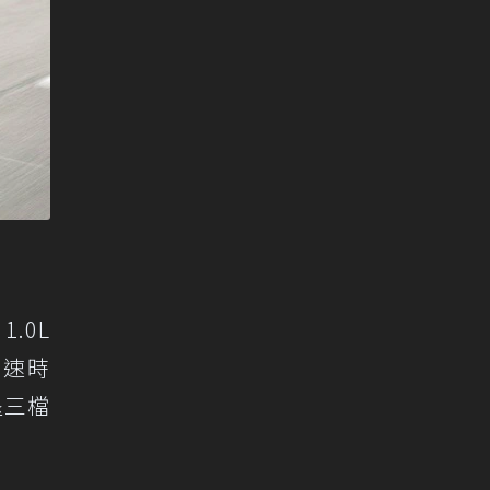
.0L
加速時
退三檔