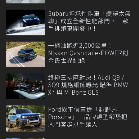
Subaru坦承性能車「變得太無
聊」成立全新性能部門，三款
手排跑車開發中！
一桶油跑近2,000公里！
Nissan Qashqai e-POWER創
金氏世界紀錄
終極三排座對決！Audi Q9 /
SQ9 規格細節曝光 瞄準 BMW
X7 與 M-Benz GLS
Ford砍平價車拚「越野界
Porsche」 品牌轉型卻恐把
入門客群拱手讓人