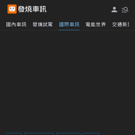
國內車訊
發燒試駕
國際車訊
電能世界
交通新訊