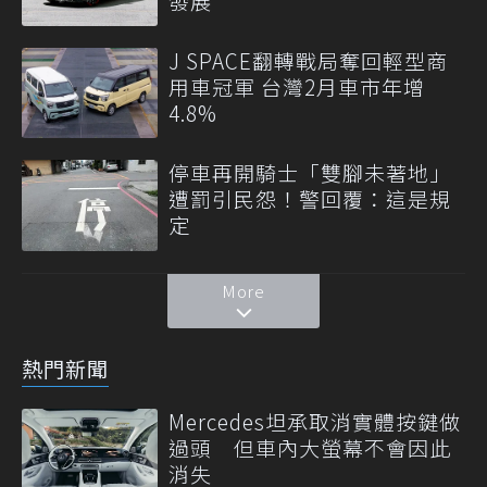
發展
J SPACE翻轉戰局奪回輕型商
用車冠軍 台灣2月車市年增
4.8%
停車再開騎士「雙腳未著地」
遭罰引民怨！警回覆：這是規
定
More
熱門新聞
Mercedes坦承取消實體按鍵做
過頭 但車內大螢幕不會因此
消失