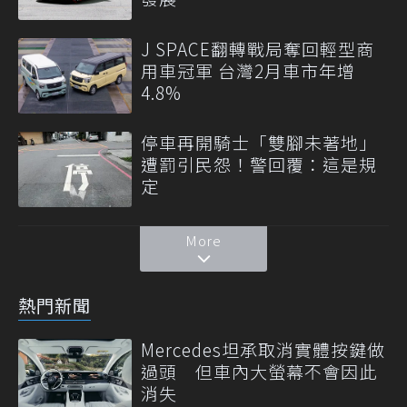
J SPACE翻轉戰局奪回輕型商
用車冠軍 台灣2月車市年增
4.8%
停車再開騎士「雙腳未著地」
遭罰引民怨！警回覆：這是規
定
More
熱門新聞
Mercedes坦承取消實體按鍵做
過頭 但車內大螢幕不會因此
消失