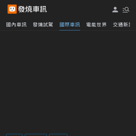
國內車訊
發燒試駕
國際車訊
電能世界
交通新訊