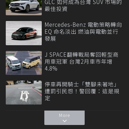
GLC 如何成為台灣 SUV 市場的
最佳投資
Mercedes-Benz 電動策略轉向
EQ 命名淡出 燃油與電動並行
發展
J SPACE翻轉戰局奪回輕型商
用車冠軍 台灣2月車市年增
4.8%
停車再開騎士「雙腳未著地」
遭罰引民怨！警回覆：這是規
定
More