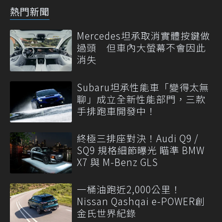
熱門新聞
Mercedes坦承取消實體按鍵做
過頭 但車內大螢幕不會因此
消失
Subaru坦承性能車「變得太無
聊」成立全新性能部門，三款
手排跑車開發中！
終極三排座對決！Audi Q9 /
SQ9 規格細節曝光 瞄準 BMW
X7 與 M-Benz GLS
一桶油跑近2,000公里！
Nissan Qashqai e-POWER創
金氏世界紀錄