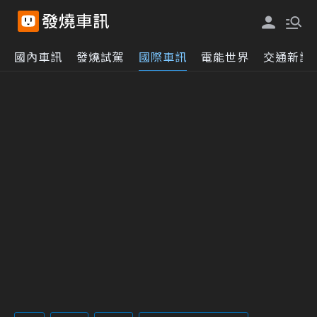
國內車訊
發燒試駕
國際車訊
電能世界
交通新訊