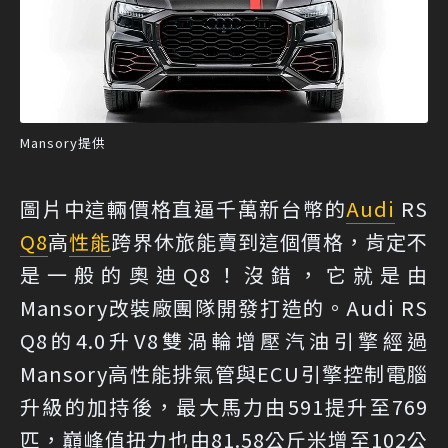
Mansory提供
圖片中這輛價格直逼千萬新台幣的
Audi
RS
Q8
高
性能
跨界休旅能賣到這個價格，肯定不
是一般的奧迪Q8！沒錯，它就是由
Mansory改裝廠團隊開發打造的。Audi RS
Q8的4.0升V8雙渦輪增壓汽油引擎經過
Mansory高性能排氣管與ECU引擎控制電腦
升級的加持後，最大馬力由591提升至769
匹，巔峰值扭力也由81.58公斤米增至102公