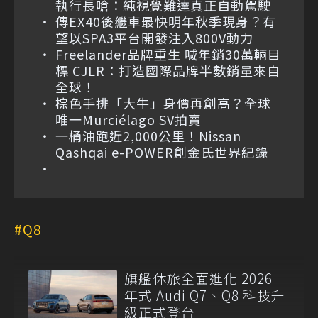
執行長嗆：純視覺難達真正自動駕駛
傳EX40後繼車最快明年秋季現身？有
望以SPA3平台開發注入800V動力
Freelander品牌重生 喊年銷30萬輛目
標 CJLR：打造國際品牌半數銷量來自
全球！
棕色手排「大牛」身價再創高？全球
唯一Murciélago SV拍賣
一桶油跑近2,000公里！Nissan
Qashqai e-POWER創金氏世界紀錄
Q8
旗艦休旅全面進化 2026
年式 Audi Q7、Q8 科技升
級正式登台