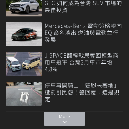
GLC 如何成為台灣 SUV 市場的
最佳投資
Mercedes-Benz 電動策略轉向
EQ 命名淡出 燃油與電動並行
發展
J SPACE翻轉戰局奪回輕型商
用車冠軍 台灣2月車市年增
4.8%
停車再開騎士「雙腳未著地」
遭罰引民怨！警回覆：這是規
定
More