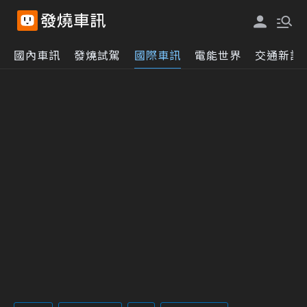
國內車訊
發燒試駕
國際車訊
電能世界
交通新訊