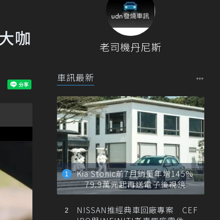
超大咖
老司機丹尼斯
車訊最新
Kia Stonic前7月銷量年增145%
79.9萬元起再送電子後視鏡
NISSAN推經典車回廠專案 CEF