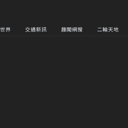
世界
交通新訊
趣聞網搜
二輪天地