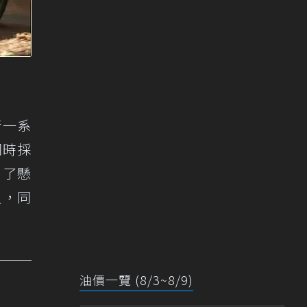
行一系
同時採
用了懸
人，同
油價一覽 (8/3~8/9)