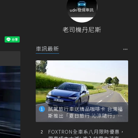
！
老司機丹尼斯
車訊最新
試駕旅行車送精品咖啡卡 台灣福
斯推出「夏日旅行 沁涼隨行」活
動
FOXTRON全車系八月限時優惠，