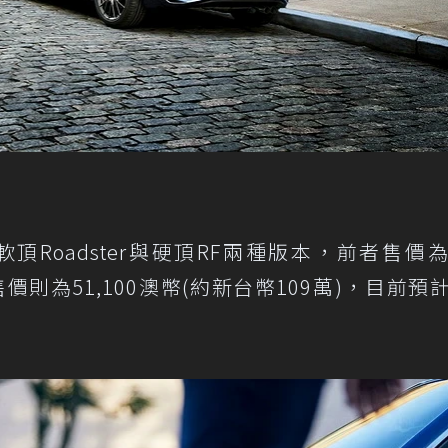
時提供軟頂Roadster與硬頂RF兩種版本，前者售價
者售價則為51,100澳幣(約新台幣109萬)，目前預