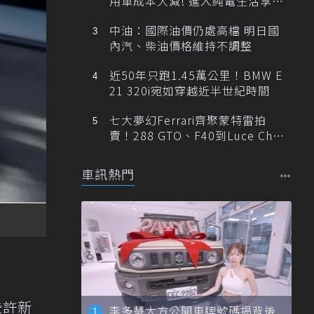
用車成本大減! 進入純電生活享
「零稅金＋零保養」新時代
中油：國際油價仍處高檔 明日國
內汽、柴油價格維持不調整
近50年只跑1.45萬公里！BMW E
21 320i宛如穿越近半世紀時間
七大夢幻Ferrari齊聚蒙特雷拍
賣！288 GTO、F40到Luce Cha
ssis 0一次登場
車訊熱門
些許新
李多慧大方公開車牌號碼揭背後