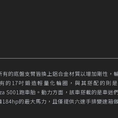
所有的底盤支臂皆換上鋁合金材質以增加剛性，
獨有的17吋鍛造輕量化輪圈，與其搭配的則
e Potenza S001跑車胎。動力方面，該車搭載的是車
引擎，具備184hp的最大馬力，且僅提供六速手排變速箱