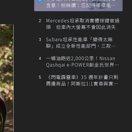
含意！粉絲讚：忘記停哪還能幫
忙找車
Mercedes坦承取消實體按鍵做過
頭 但車內大螢幕不會因此消失
Subaru坦承性能車「變得太無
聊」成立全新性能部門，三款手
排跑車開發中！
一桶油跑近2,000公里！Nissan
Qashqai e-POWER創金氏世界紀
錄
《閃電霹靂車》35 週年計畫只剩
周邊商品！阿斯拉1:1實車與實體
展覽雙雙喊卡