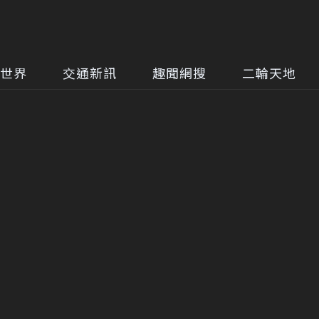
世界
交通新訊
趣聞網搜
二輪天地