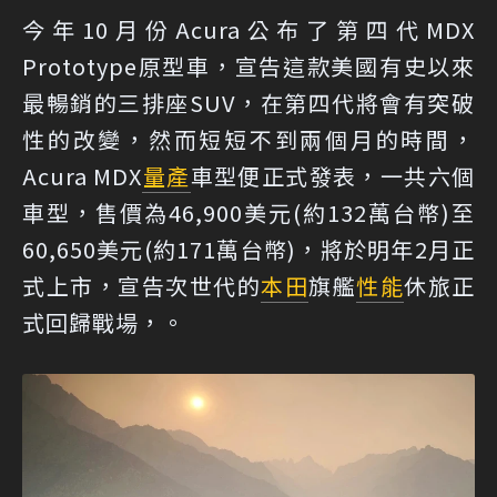
今年10月份Acura公布了第四代MDX
Prototype原型車，宣告這款美國有史以來
最暢銷的三排座SUV，在第四代將會有突破
性的改變，然而短短不到兩個月的時間，
Acura MDX
量產
車型便正式發表，一共六個
車型，售價為46,900美元(約132萬台幣)至
60,650美元(約171萬台幣)，將於明年2月正
式上市，宣告次世代的
本田
旗艦
性能
休旅正
式回歸戰場，。