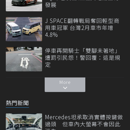
發展
J SPACE翻轉戰局奪回輕型商
用車冠軍 台灣2月車市年增
4.8%
停車再開騎士「雙腳未著地」
遭罰引民怨！警回覆：這是規
定
More
熱門新聞
Mercedes坦承取消實體按鍵做
過頭 但車內大螢幕不會因此