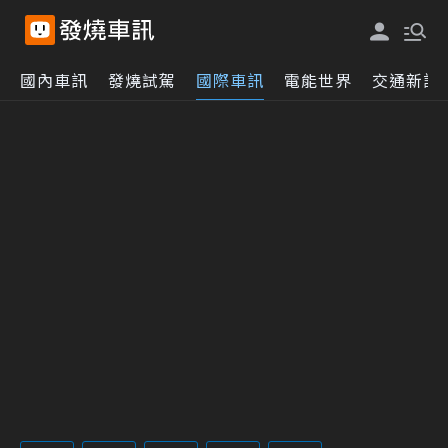
國內車訊
發燒試駕
國際車訊
電能世界
交通新訊