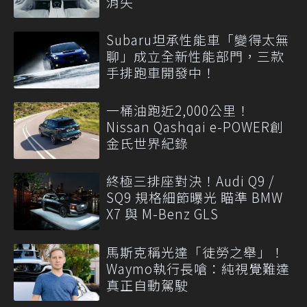
消失
Subaru坦承性能車「變得太無
聊」成立全新性能部門，三款
手排跑車開發中！
一桶油跑近2,000公里！
Nissan Qashqai e-POWER創
金氏世界紀錄
終極三排座對決！Audi Q9 /
SQ9 規格細節曝光 瞄準 BMW
X7 與 M-Benz GLS
馬斯克稱光達「徒勞之舉」！
Waymo執行長嗆：純視覺難達
真正自動駕駛