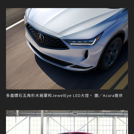
多面鑽石五角形水箱罩和JewelEye LED大燈。 圖／Acura提供