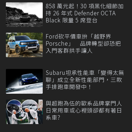
858 萬元起！30 項黑化細節加
持 26 年式 Defender OCTA
Black 限量 5 席登台
Ford砍平價車拚「越野界
Porsche」 品牌轉型卻恐把
入門客群拱手讓人
Subaru坦承性能車「變得太無
聊」成立全新性能部門，三款
手排跑車開發中！
與超跑為伍的歐系品牌掌門人
日常用車或心裡頭卻都有著日
系車?