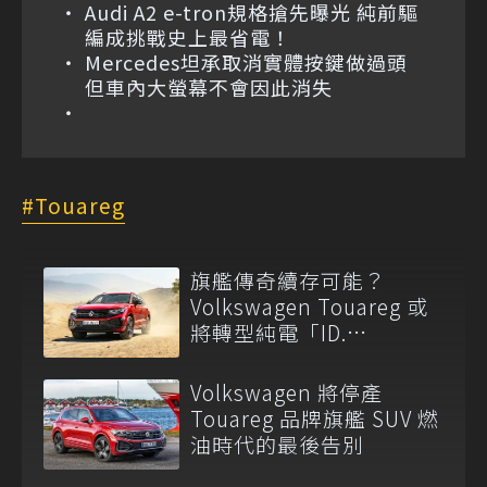
Audi A2 e-tron規格搶先曝光 純前驅
編成挑戰史上最省電！
Mercedes坦承取消實體按鍵做過頭
但車內大螢幕不會因此消失
Touareg
旗艦傳奇續存可能？
Volkswagen Touareg 或
將轉型純電「ID.
Touareg」預計 2028 年接
棒！
Volkswagen 將停產
Touareg 品牌旗艦 SUV 燃
油時代的最後告別