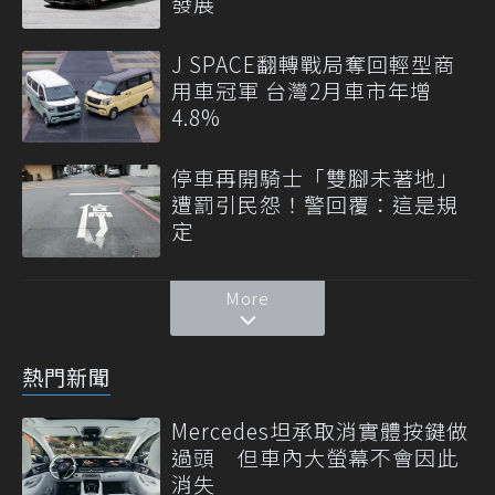
發展
J SPACE翻轉戰局奪回輕型商
用車冠軍 台灣2月車市年增
4.8%
停車再開騎士「雙腳未著地」
遭罰引民怨！警回覆：這是規
定
More
熱門新聞
Mercedes坦承取消實體按鍵做
過頭 但車內大螢幕不會因此
消失