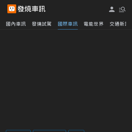
國內車訊
發燒試駕
國際車訊
電能世界
交通新訊