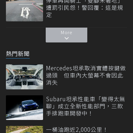
停車再開騎士「雙腳未著地」
遭罰引民怨！警回覆：這是規
定
More
熱門新聞
Mercedes坦承取消實體按鍵做
過頭 但車內大螢幕不會因此
消失
Subaru坦承性能車「變得太無
聊」成立全新性能部門，三款
手排跑車開發中！
一桶油跑近2,000公里！