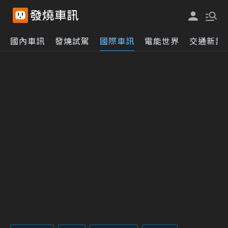
國內車訊
發燒試駕
國際車訊
電能世界
交通新訊