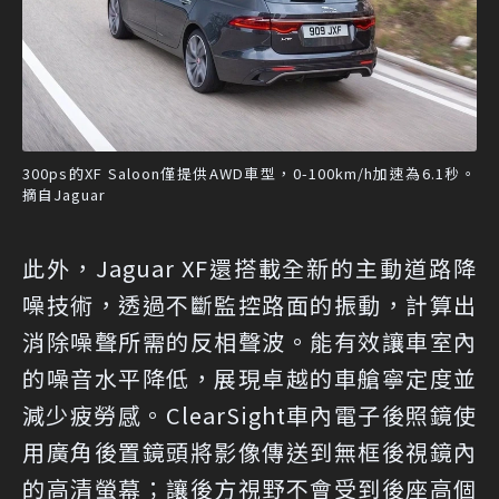
300ps的XF Saloon僅提供AWD車型，0-100km/h加速為6.1秒。
摘自Jaguar
此外，Jaguar XF還搭載全新的主動道路降
噪技術，透過不斷監控路面的振動，計算出
消除噪聲所需的反相聲波。能有效讓車室內
的噪音水平降低，展現卓越的車艙寧定度並
減少疲勞感。ClearSight車內電子後照鏡使
用廣角後置鏡頭將影像傳送到無框後視鏡內
的高清螢幕；讓後方視野不會受到後座高個