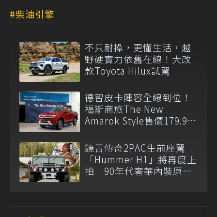
柴油引擎
不只耐操，更懂生活，越
野硬實力依舊在線！大改
款Toyota Hilux試駕
德智皮卡陣容全線到位！
福斯商旅The New
Amarok Style售價179.9萬
元起登台上市
饒舌傳奇2PAC生前座駕
「Hummer H1」將再度上
拍 90年代奢華內裝原汁
原味