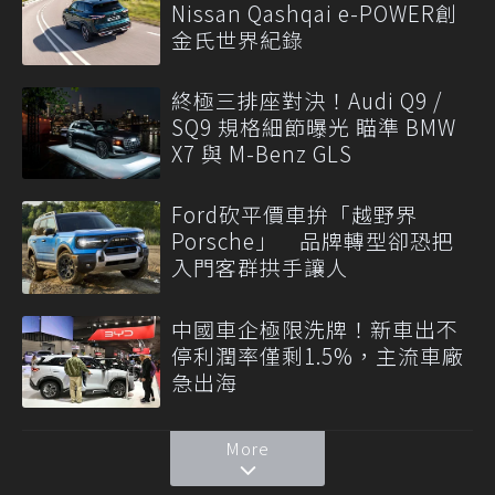
Nissan Qashqai e-POWER創
金氏世界紀錄
終極三排座對決！Audi Q9 /
SQ9 規格細節曝光 瞄準 BMW
X7 與 M-Benz GLS
Ford砍平價車拚「越野界
Porsche」 品牌轉型卻恐把
入門客群拱手讓人
中國車企極限洗牌！新車出不
停利潤率僅剩1.5%，主流車廠
急出海
More