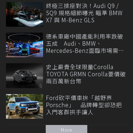
終極三排座對決！Audi Q9 /
SQ9 規格細節曝光 瞄準 BMW
X7 與 M-Benz GLS
德系車廠中國產能利用率跌破
五成 Audi、BMW、
Mercedes-Benz面臨市場需求
轉變
史上最貴全球限量Corolla
TOYOTA GRMN Corolla要價破
兩百萬新台幣
Ford砍平價車拚「越野界
Porsche」 品牌轉型卻恐把
入門客群拱手讓人
More