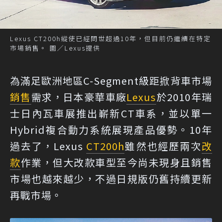
Lexus CT200h縱使已經問世超過10年，但目前仍繼續在特定
市場銷售。 圖／Lexus提供
為滿足歐洲地區C-Segment級距掀背車市場
銷售
需求，日本豪華車廠
Lexus
於2010年瑞
士日內瓦車展推出嶄新CT車系，並以單一
Hybrid複合動力系統展現產品優勢。10年
過去了，Lexus
CT200h
雖然也經歷兩次
改
款
作業，但大改款車型至今尚未現身且銷售
市場也越來越少，不過日規版仍舊持續更新
再戰市場。