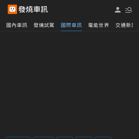
國內車訊
發燒試駕
國際車訊
電能世界
交通新訊