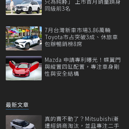
只為純粋」 上市首月銷量躋身
同級前3名
7月台灣新車市場3.86萬輛
Toyota市占突破3成、休旅車
包辦暢銷榜8席
Mazda 申請專利曝光！蝶翼門
與縱置四缸配置，專注車身剛
性與安全結構
最新文章
真的賣不動了？Mitsubishi漸
遭經銷商淘汰，並且專注二手