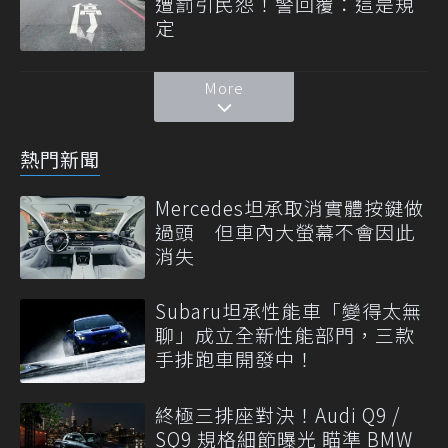
遭罰引民怨！警回覆：這是規
定
More
熱門新聞
Mercedes坦承取消實體按鍵做
過頭 但車內大螢幕不會因此
消失
Subaru坦承性能車「變得太無
聊」成立全新性能部門，三款
手排跑車開發中！
終極三排座對決！Audi Q9 /
SQ9 規格細節曝光 瞄準 BMW