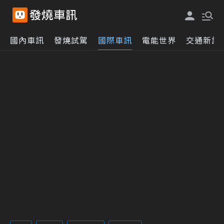
國內車訊
發燒試駕
國際車訊
電能世界
交通新訊