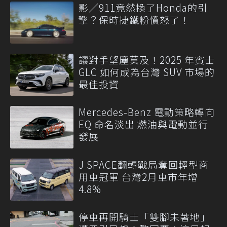
影／911竟然換了Honda的引
擎？保時捷鐵粉憤怒了！
讓對手望塵莫及！2025 年賓士
GLC 如何成為台灣 SUV 市場的
最佳投資
Mercedes-Benz 電動策略轉向
EQ 命名淡出 燃油與電動並行
發展
J SPACE翻轉戰局奪回輕型商
用車冠軍 台灣2月車市年增
4.8%
停車再開騎士「雙腳未著地」