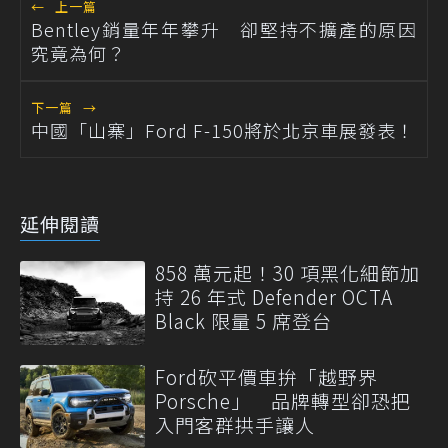
←
上一篇
Bentley銷量年年攀升 卻堅持不擴產的原因
究竟為何？
下一篇
→
中國「山寨」Ford F-150將於北京車展發表！
延伸閱讀
858 萬元起！30 項黑化細節加
持 26 年式 Defender OCTA
Black 限量 5 席登台
Ford砍平價車拚「越野界
Porsche」 品牌轉型卻恐把
入門客群拱手讓人