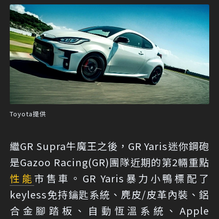
Toyota提供
繼GR Supra牛魔王之後，GR Yaris迷你鋼砲
是Gazoo Racing(GR)團隊近期的第2輛重點
性能
市售車。GR Yaris暴力小鴨標配了
keyless免持鑰匙系統、麂皮/皮革內裝、鋁
合金腳踏板、自動恆溫系統、Apple