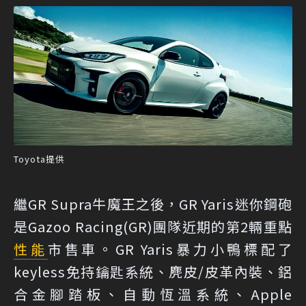
Toyota提供
繼GR Supra牛魔王之後，GR Yaris迷你鋼砲
是Gazoo Racing(GR)團隊近期的第2輛重點
性能
市售車。GR Yaris暴力小鴨標配了
keyless免持鑰匙系統、麂皮/皮革內裝、鋁
合金腳踏板、自動恆溫系統、Apple