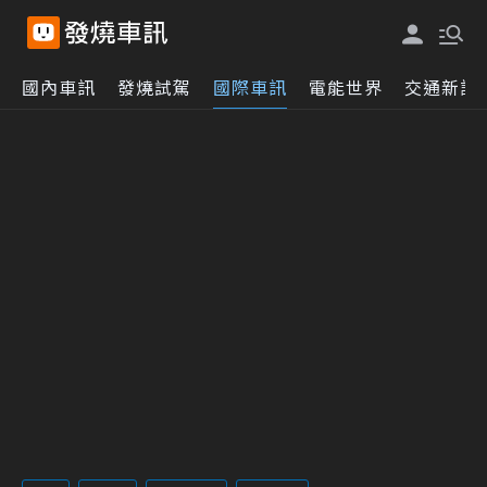
國內車訊
發燒試駕
國際車訊
電能世界
交通新訊