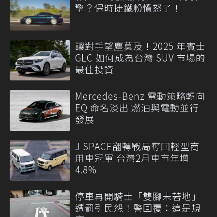
擎？保時捷鐵粉憤怒了！
讓對手望塵莫及！2025 年賓士
GLC 如何成為台灣 SUV 市場的
最佳投資
Mercedes-Benz 電動策略轉向
EQ 命名淡出 燃油與電動並行
發展
J SPACE翻轉戰局奪回輕型商
用車冠軍 台灣2月車市年增
4.8%
停車再開騎士「雙腳未著地」
遭罰引民怨！警回覆：這是規