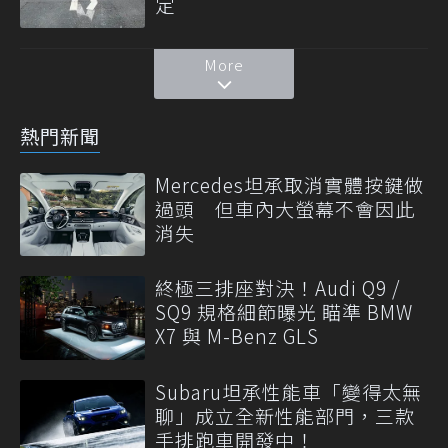
定
More
熱門新聞
Mercedes坦承取消實體按鍵做
過頭 但車內大螢幕不會因此
消失
終極三排座對決！Audi Q9 /
SQ9 規格細節曝光 瞄準 BMW
X7 與 M-Benz GLS
Subaru坦承性能車「變得太無
聊」成立全新性能部門，三款
手排跑車開發中！