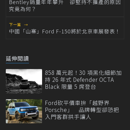
Bentley銷量年年攀升 卻堅持不擴產的原因
究竟為何？
下一篇
→
中國「山寨」Ford F-150將於北京車展發表！
延伸閱讀
858 萬元起！30 項黑化細節加
持 26 年式 Defender OCTA
Black 限量 5 席登台
Ford砍平價車拚「越野界
Porsche」 品牌轉型卻恐把
入門客群拱手讓人