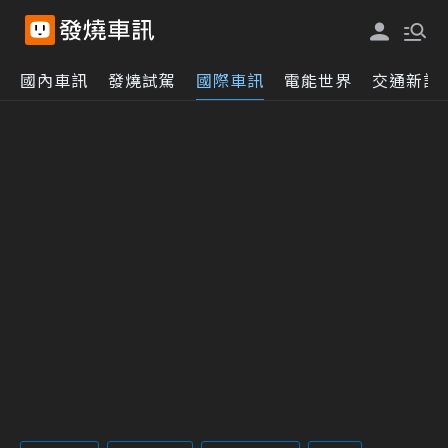
國內車訊
發燒試駕
國際車訊
電能世界
交通新訊