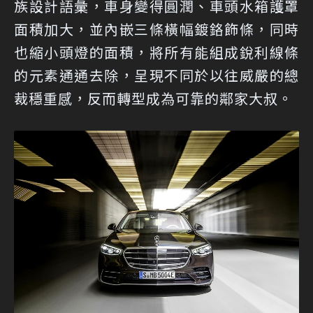
族設計語彙，車身變得圓潤、車頭水箱護罩
面積加大，並內嵌三條橫幅鍍鉻飾條，同時
也縮小頭燈的面積，將所有能組成銳利線條
的元素通通去除，呈現不同於以往威嚴的總
裁穩重感，反而轉型成為可靠的鄰家大叔。