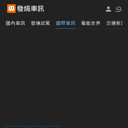
國內車訊
發燒試駕
國際車訊
電能世界
交通新訊