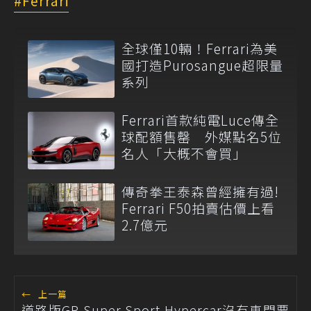
Ferrari
全球僅10輛！Ferrari為美
國打造Purosangue超限量
系列
Ferrari首款純電Luce傳全
球配額售罄 外媒點名5位
名人「大概不會買」
傳奇拳王泰森曾經擁有過!
Ferrari F50拍賣估價上看
2.7億元
←
上一篇
道路版GR Super Sport Hypercar沒有車門要