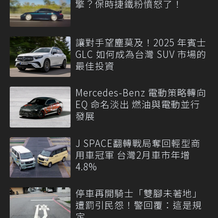
擎？保時捷鐵粉憤怒了！
讓對手望塵莫及！2025 年賓士
GLC 如何成為台灣 SUV 市場的
最佳投資
Mercedes-Benz 電動策略轉向
EQ 命名淡出 燃油與電動並行
發展
J SPACE翻轉戰局奪回輕型商
用車冠軍 台灣2月車市年增
4.8%
停車再開騎士「雙腳未著地」
遭罰引民怨！警回覆：這是規
定