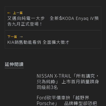
←
上一篇
又邁向純電一大步 全新ŠKODA Enyaq iV預
告九月正式登場！
下一篇
→
KIA銷售動能看俏 全面擴大徵才
延伸閱讀
NISSAN X-TRAIL「所有講究，
只為純粋」 上市首月銷量躋身
同級前3名
Ford砍平價車拚「越野界
Porsche」 品牌轉型卻恐把