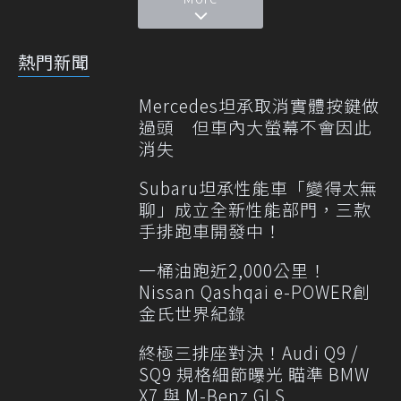
熱門新聞
Mercedes坦承取消實體按鍵做
過頭 但車內大螢幕不會因此
消失
Subaru坦承性能車「變得太無
聊」成立全新性能部門，三款
手排跑車開發中！
一桶油跑近2,000公里！
Nissan Qashqai e-POWER創
金氏世界紀錄
終極三排座對決！Audi Q9 /
SQ9 規格細節曝光 瞄準 BMW
X7 與 M-Benz GLS