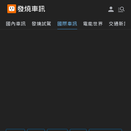
國內車訊
發燒試駕
國際車訊
電能世界
交通新訊