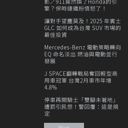
影／911竟然換了Honda的引
擎？保時捷鐵粉憤怒了！
讓對手望塵莫及！2025 年賓士
GLC 如何成為台灣 SUV 市場的
最佳投資
Mercedes-Benz 電動策略轉向
EQ 命名淡出 燃油與電動並行
發展
J SPACE翻轉戰局奪回輕型商
用車冠軍 台灣2月車市年增
4.8%
停車再開騎士「雙腳未著地」
遭罰引民怨！警回覆：這是規
定
More