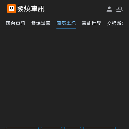
國內車訊
發燒試駕
國際車訊
電能世界
交通新訊