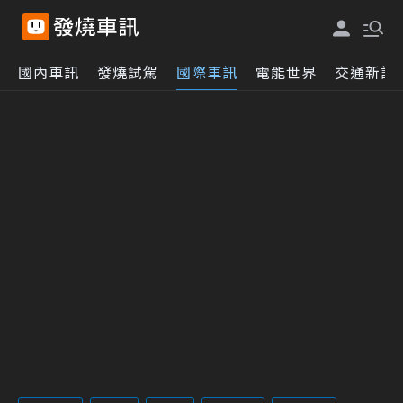
國內車訊
發燒試駕
國際車訊
電能世界
交通新訊