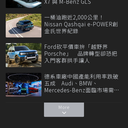
X7 與 M-Benz GLS
一桶油跑近2,000公里！
Nissan Qashqai e-POWER創
金氏世界紀錄
Ford砍平價車拚「越野界
Porsche」 品牌轉型卻恐把
入門客群拱手讓人
德系車廠中國產能利用率跌破
五成 Audi、BMW、
Mercedes-Benz面臨市場需求
轉變
More