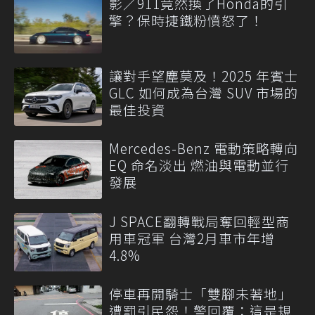
影／911竟然換了Honda的引
擎？保時捷鐵粉憤怒了！
讓對手望塵莫及！2025 年賓士
GLC 如何成為台灣 SUV 市場的
最佳投資
Mercedes-Benz 電動策略轉向
EQ 命名淡出 燃油與電動並行
發展
J SPACE翻轉戰局奪回輕型商
用車冠軍 台灣2月車市年增
4.8%
停車再開騎士「雙腳未著地」
遭罰引民怨！警回覆：這是規