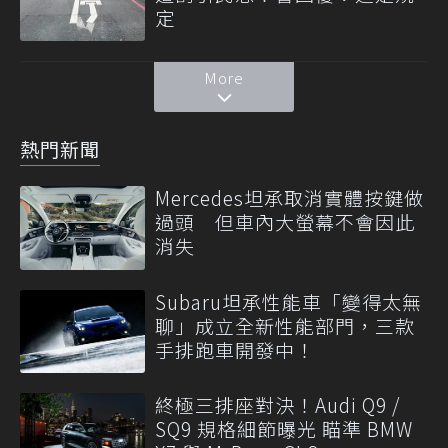
定
More
熱門新聞
Mercedes坦承取消實體按鍵做
過頭 但車內大螢幕不會因此
消失
Subaru坦承性能車「變得太無
聊」成立全新性能部門，三款
手排跑車開發中！
終極三排座對決！Audi Q9 /
SQ9 規格細節曝光 瞄準 BMW