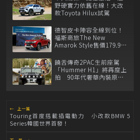
野硬實力依舊在線！大改
款Toyota Hilux試駕
德智皮卡陣容全線到位！
福斯商旅The New
Amarok Style售價179.9萬
元起登台上市
饒舌傳奇2PAC生前座駕
「Hummer H1」將再度上
拍 90年代奢華內裝原汁
原味
←
上一篇
Touring首度搭載插電動力 小改款BMW 5
Series韓國世界首發！