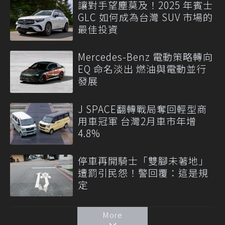
讓對手望塵莫及！2025 年賓士
GLC 如何成為台灣 SUV 市場的
最佳投資
Mercedes-Benz 電動策略轉向
EQ 命名淡出 燃油與電動並行
發展
J SPACE翻轉戰局奪回輕型商
用車冠軍 台灣2月車市年增
4.8%
停車再開騎士「雙腳未著地」
遭罰引民怨！警回覆：這是規
定
More