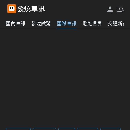
國內車訊
發燒試駕
國際車訊
電能世界
交通新訊