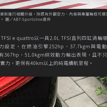
動力車款進行相關升級，除既有外觀空力、內裝與專屬輪框可選
ABT-Sportsline提供
FSI e quattro以一具2.0L TFSI直列四缸渦
定，在燃油引擎252hp、37.7kgm與電
，擁有367hp、51.0kgm綜效動力輸出表現，且不
加速的實力，更保有40km以上的純電續航里程。