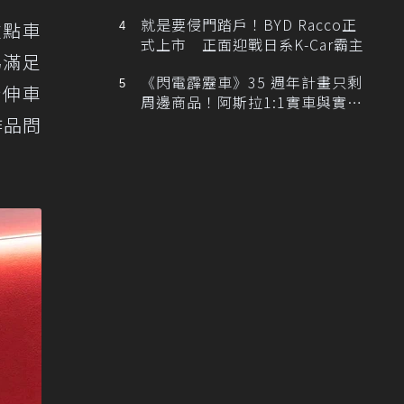
排跑車開發中！
就是要侵門踏戶！BYD Racco正
重點車
式上市 正面迎戰日系K-Car霸主
為滿足
《閃電霹靂車》35 週年計畫只剩
等衍伸車
周邊商品！阿斯拉1:1實車與實體
展覽雙雙喊卡
的作品問