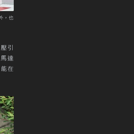
外，也
輪增壓引
動馬達
只能在