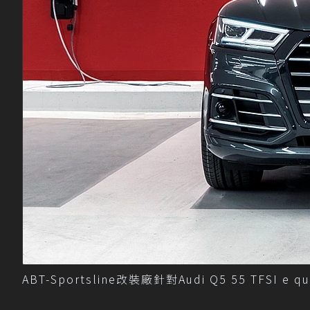
ABT-Sportsline改裝廠針對Audi Q5 55 TFSI 