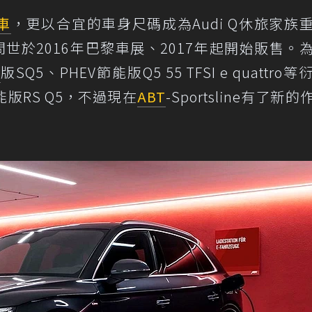
車
，更以合宜的車身尺碼成為Audi Q休旅家族
車問世於2016年巴黎車展、2017年起開始販售。
能
版SQ5、PHEV節能版Q5 55 TFSI e quattro
版RS Q5，不過現在
ABT
-Sportsline有了新