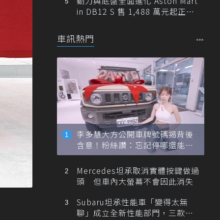
動力與底盤全面進化 Aston Mart
in DB12 S 售 1,488 萬元起正式
登台
車訊熱門
李多慧大方公開車牌號碼揭背後
含意！粉絲讚：忘記停哪還能幫
忙找車
Mercedes坦承取消實體按鍵做過
頭 但車內大螢幕不會因此消失
Subaru坦承性能車「變得太無
聊」成立全新性能部門，三款手