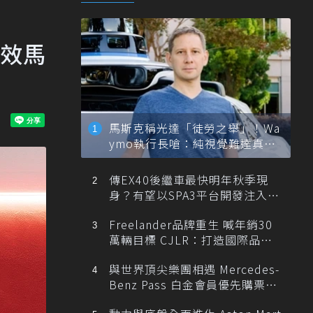
，綜效馬
馬斯克稱光達「徒勞之舉」！Wa
ymo執行長嗆：純視覺難達真正
自動駕駛
傳EX40後繼車最快明年秋季現
身？有望以SPA3平台開發注入80
0V動力
Freelander品牌重生 喊年銷30
萬輛目標 CJLR：打造國際品牌
半數銷量來自全球！
與世界頂尖樂團相遇 Mercedes-
Benz Pass 白金會員優先購票維
也納愛樂