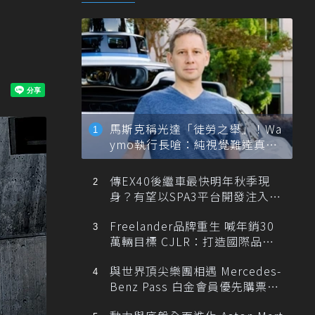
馬斯克稱光達「徒勞之舉」！Wa
ymo執行長嗆：純視覺難達真正
自動駕駛
傳EX40後繼車最快明年秋季現
身？有望以SPA3平台開發注入80
0V動力
Freelander品牌重生 喊年銷30
萬輛目標 CJLR：打造國際品牌
半數銷量來自全球！
與世界頂尖樂團相遇 Mercedes-
Benz Pass 白金會員優先購票維
也納愛樂