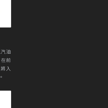
進氣汽油
。在前
是將入
）。