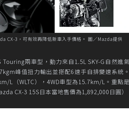
zda CX-3，可有效再降低新車入手價格。 圖／Mazda提供
5S Touring兩車型，動力來自1.5L SKY-G自然
4.7kgm峰值扭力輸出並搭配6速手自排變速系統
m/L（WLTC），4WD車型為15.7km/L。重點
a CX-3 15S日本當地售價為1,892,000日圓