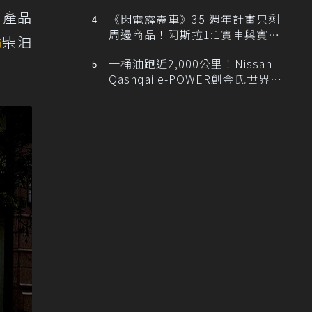
排跑車開發中！
升產品
《閃電霹靂車》35 週年計畫只剩
周邊商品！阿斯拉1:1實車與實體
輪
柴油
展覽雙雙喊卡
一桶油跑近2,000公里！Nissan
Qashqai e-POWER創金氏世界紀
錄