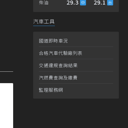
29.3
29.1
柴油
汽車工具
國道即時車況
合格汽車代驗廠列表
交通違規查詢結果
汽燃費查詢及繳費
監理服務網