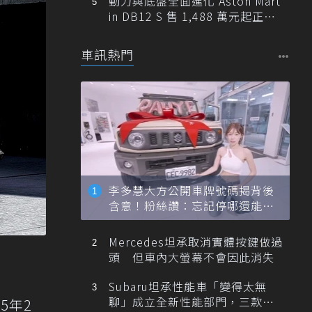
動力與底盤全面進化 Aston Mart
in DB12 S 售 1,488 萬元起正式
登台
車訊熱門
李多慧大方公開車牌號碼揭背後
含意！粉絲讚：忘記停哪還能幫
忙找車
Mercedes坦承取消實體按鍵做過
頭 但車內大螢幕不會因此消失
Subaru坦承性能車「變得太無
聊」成立全新性能部門，三款手
5年2