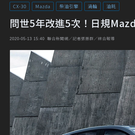
CX-30
Mazda
柴油引擎
渦輪
油耗
問世5年改進5次！日規Mazd
聯合新聞網／記者張振群／綜合報導
2020-05-13 15:40