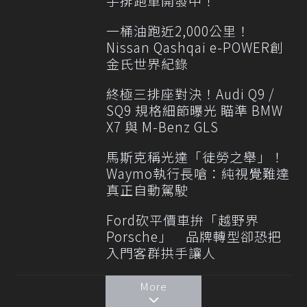
手排跑車開發中！
一桶油跑近2,000公里！
Nissan Qashqai e-POWER創
金氏世界紀錄
終極三排座對決！Audi Q9 /
SQ9 規格細節曝光 瞄準 BMW
X7 與 M-Benz GLS
馬斯克稱光達「徒勞之舉」！
Waymo執行長嗆：純視覺難達
真正自動駕駛
Ford砍平價車拚「越野界
Porsche」 品牌轉型卻恐把
入門客群拱手讓人
More