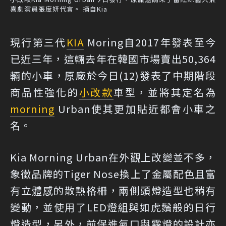
喜劇演員張度妍代言。 摘自Kia
現行第三代
KIA
Moring自2017年發表至今
已近三年，這輛去年在韓國市場賣出50,364
輛的小車，原廠於今日(12)發表了中期階段
商品性強化的
小改款
車型，並將其定名為
morning
Urban使其更加貼近都會小車之
名。
Kia Morning Urban在外觀上改變並不多，
象徵品牌的Tiger Nose換上了金屬配色且富
有立體感的散熱格柵，兩側頭燈造型也稍有
變動，並使用了LED燈組與如虎鬚般的日行
燈造型，另外，前保進氣口與霧燈的設計亦