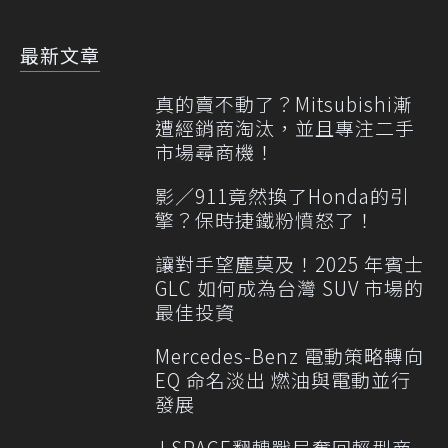
最新文章
真的賣不動了？Mitsubishi漸
遭經銷商淘汰，並且專注二手
市場尋商機！
影／911竟然換了Honda的引
擎？保時捷鐵粉憤怒了！
讓對手望塵莫及！2025 年賓士
GLC 如何成為台灣 SUV 市場的
最佳投資
Mercedes-Benz 電動策略轉向
EQ 命名淡出 燃油與電動並行
發展
J SPACE翻轉戰局奪回輕型商