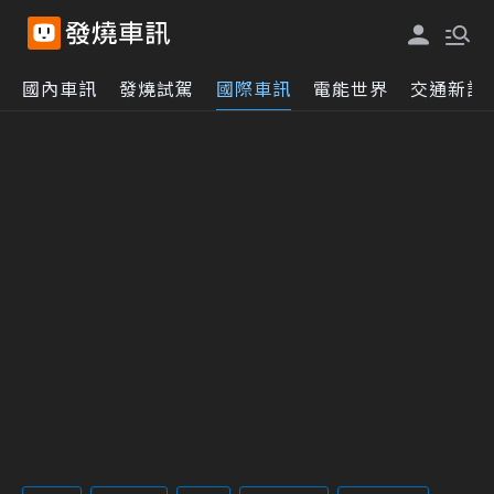
國內車訊
發燒試駕
國際車訊
電能世界
交通新訊