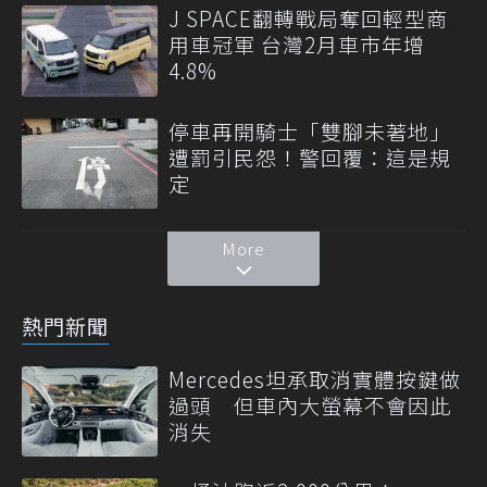
J SPACE翻轉戰局奪回輕型商
用車冠軍 台灣2月車市年增
4.8%
停車再開騎士「雙腳未著地」
遭罰引民怨！警回覆：這是規
定
More
熱門新聞
Mercedes坦承取消實體按鍵做
過頭 但車內大螢幕不會因此
消失