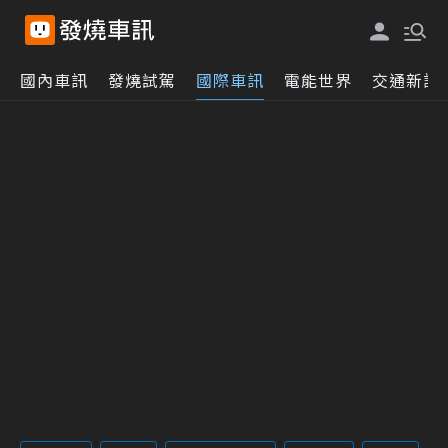
國內車訊
發燒試駕
國際車訊
電能世界
交通新訊