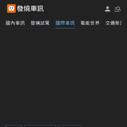
國內車訊
發燒試駕
國際車訊
電能世界
交通新訊