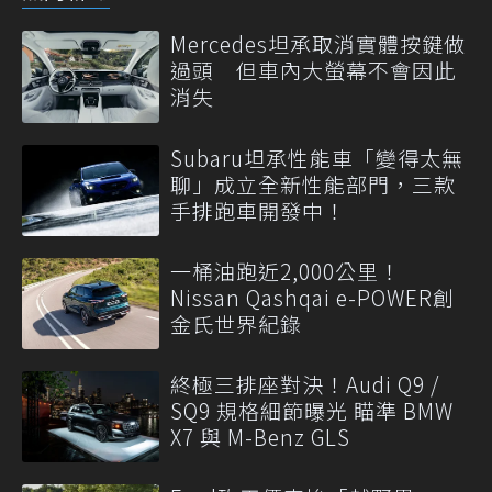
Mercedes坦承取消實體按鍵做
過頭 但車內大螢幕不會因此
消失
Subaru坦承性能車「變得太無
聊」成立全新性能部門，三款
手排跑車開發中！
一桶油跑近2,000公里！
Nissan Qashqai e-POWER創
金氏世界紀錄
終極三排座對決！Audi Q9 /
SQ9 規格細節曝光 瞄準 BMW
X7 與 M-Benz GLS