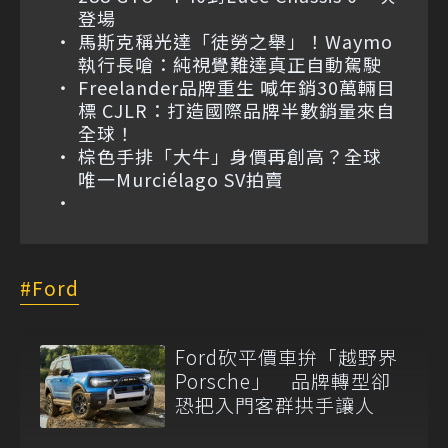
登場
馬斯克稱光達「徒勞之舉」！Waymo
執行長嗆：純視覺難達真正自動駕駛
Freelander品牌重生 喊年銷30萬輛目
標 CJLR：打造國際品牌半數銷量來自
全球！
棕色手排「大牛」身價再創高？全球
唯一Murciélago SV拍賣
Ford
Ford砍平價車拚「越野界
Porsche」 品牌轉型卻
恐把入門客群拱手讓人