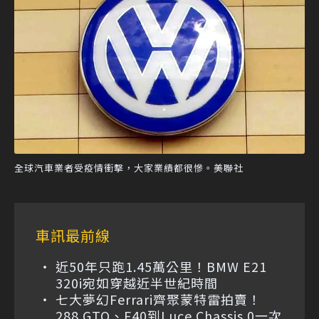
全球汽車業者受疫情衝擊，大家業績都很慘。美聯社
車訊最前線
近50年只跑1.45萬公里！BMW E21
320i宛如穿越近半世紀時間
七大夢幻Ferrari齊聚蒙特雷拍賣！
288 GTO、F40到Luce Chassis 0一次