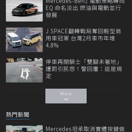
Mercedes-Benz 電動策略轉向
EQ 命名淡出 燃油與電動並行
發展
J SPACE翻轉戰局奪回輕型商
用車冠軍 台灣2月車市年增
4.8%
停車再開騎士「雙腳未著地」
遭罰引民怨！警回覆：這是規
定
More
熱門新聞
Mercedes坦承取消實體按鍵做