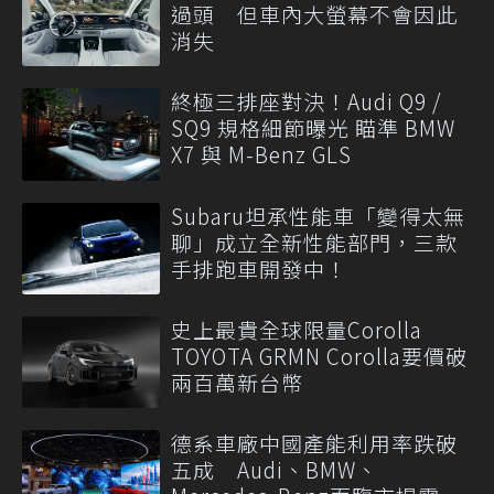
過頭 但車內大螢幕不會因此
消失
終極三排座對決！Audi Q9 /
SQ9 規格細節曝光 瞄準 BMW
X7 與 M-Benz GLS
Subaru坦承性能車「變得太無
聊」成立全新性能部門，三款
手排跑車開發中！
史上最貴全球限量Corolla
TOYOTA GRMN Corolla要價破
兩百萬新台幣
德系車廠中國產能利用率跌破
五成 Audi、BMW、