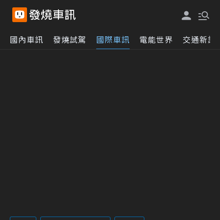
國內車訊
發燒試駕
國際車訊
電能世界
交通新訊