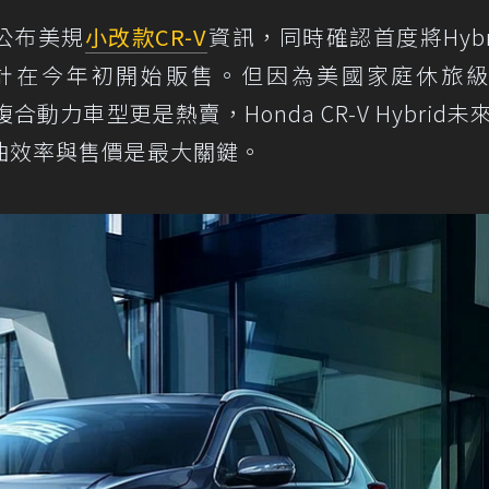
公布美規
小改款
CR-V
資訊，同時確認首度將Hybr
計在今年初開始販售。但因為美國家庭休旅
複合動力車型更是熱賣，Honda CR-V Hybrid未
油效率與售價是最大關鍵。