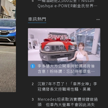
一桶油跑近2,000公里！Nissan
Qashqai e-POWER創金氏世界紀
錄
車訊熱門
李多慧大方公開車牌號碼揭背後
含意！粉絲讚：忘記停哪還能幫
忙找車
沉默7年不忍了！「車界女神」李
冠儀發長文控職場性騷、黑幕
Mercedes坦承取消實體按鍵做過
頭 但車內大螢幕不會因此消失