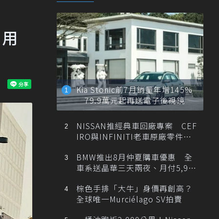
d用
Kia Stonic前7月銷量年增145%
79.9萬元起再送電子後視鏡
NISSAN推經典車回廠專案 CEF
IRO與INFINITI老車原廠零件最
低1折
BMW推出8月仲夏購車優惠 全
車系送晶華三天兩夜、月付5,900
元起
棕色手排「大牛」身價再創高？
全球唯一Murciélago SV拍賣