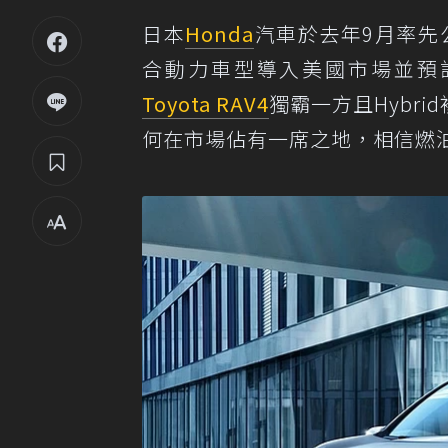
日本
Honda
汽車於去年9月率先
合動力車型導入美國市場並預
Toyota RAV4
獨霸一方且Hybrid
何在市場佔有一席之地，相信燃