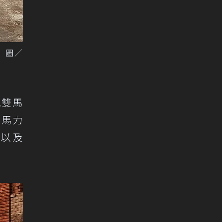
。 圖／
搭配雙馬
供馬力
e以及