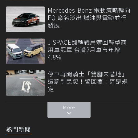
Mercedes-Benz 電動策略轉向
EQ 命名淡出 燃油與電動並行
發展
J SPACE翻轉戰局奪回輕型商
用車冠軍 台灣2月車市年增
4.8%
停車再開騎士「雙腳未著地」
遭罰引民怨！警回覆：這是規
定
More
熱門新聞