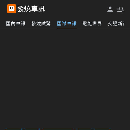
國內車訊
發燒試駕
國際車訊
電能世界
交通新訊