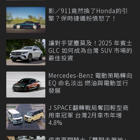
影／911竟然換了Honda的引
擎？保時捷鐵粉憤怒了！
讓對手望塵莫及！2025 年賓士
GLC 如何成為台灣 SUV 市場的
最佳投資
Mercedes-Benz 電動策略轉向
EQ 命名淡出 燃油與電動並行
發展
J SPACE翻轉戰局奪回輕型商
用車冠軍 台灣2月車市年增
4.8%
停車再開騎士「雙腳未著地」