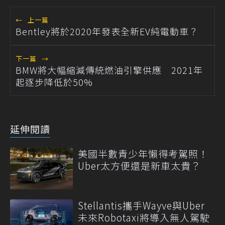
←
上一篇
Bentley將於2020年發表全新EV純電動車？
下一篇
→
BMW將大幅縮減傳統燃油引擎供應 2021年
起逐步降低於50%
延伸閱讀
美國半數青少年懶得考駕照！
Uber太方便還是新車太貴？
Stellantis攜手Wayve與Uber
未來Robotaxi將導入無人駕駛