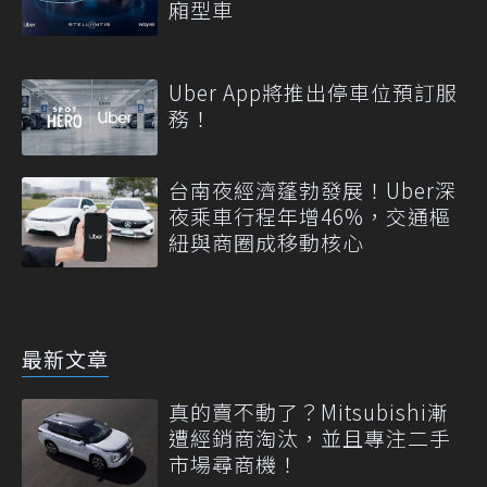
廂型車
Uber App將推出停車位預訂服
務！
台南夜經濟蓬勃發展！Uber深
夜乘車行程年增46%，交通樞
紐與商圈成移動核心
最新文章
真的賣不動了？Mitsubishi漸
遭經銷商淘汰，並且專注二手
市場尋商機！