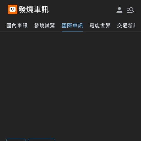
國內車訊
發燒試駕
國際車訊
電能世界
交通新訊