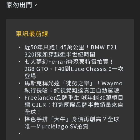
家勿出門。
車訊最前線
近50年只跑1.45萬公里！BMW E21
320i宛如穿越近半世紀時間
七大夢幻Ferrari齊聚蒙特雷拍賣！
288 GTO、F40到Luce Chassis 0一次
登場
馬斯克稱光達「徒勞之舉」！Waymo
執行長嗆：純視覺難達真正自動駕駛
Freelander品牌重生 喊年銷30萬輛目
標 CJLR：打造國際品牌半數銷量來自
全球！
棕色手排「大牛」身價再創高？全球
唯一Murciélago SV拍賣