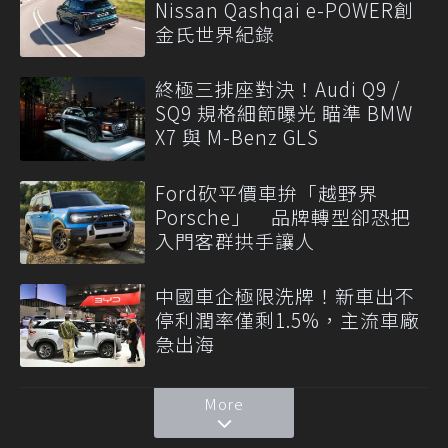
Nissan Qashqai e-POWER創
金氏世界紀錄
終極三排座對決！Audi Q9 /
SQ9 規格細節曝光 瞄準 BMW
X7 與 M-Benz GLS
Ford砍平價車拚「越野界
Porsche」 品牌轉型卻恐把
入門客群拱手讓人
中國車企極限洗牌！新車出不
停利潤率僅剩1.5%，主流車廠
急出海
More