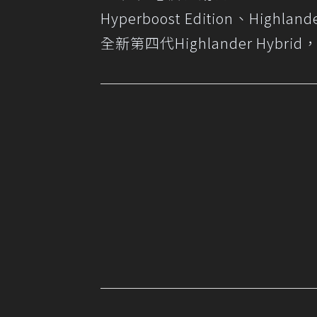
Hyperboost Edition、Highl
全新第四代Highlander Hy