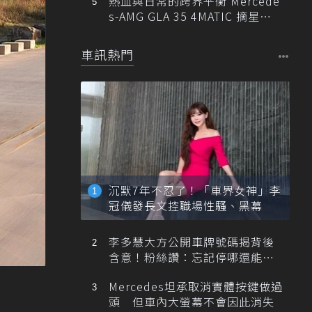
熱血與日常的跨界平衡 Mercede
s-AMG GLA 35 4MATIC 摘星版
輕旅
車訊熱門
沉默7年不忍了！「車界女神」李
冠儀發長文控職場性騷、黑幕
李多慧大方公開車牌號碼揭背後
含意！粉絲讚：忘記停哪還能幫
忙找車
Mercedes坦承取消實體按鍵做過
頭 但車內大螢幕不會因此消失