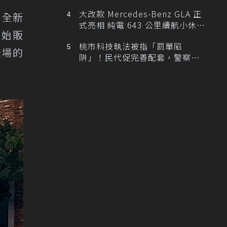
大改款 Mercedes-Benz GLA 正
出全新
式亮相 純電 643 公里續航小休
開始販
旅！
桃市科技執法被指「罰單陷
登場的
阱」！民代促完善配套，警察局
提數據回應