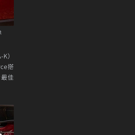
供
A-K）
rce搭
備最佳