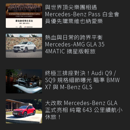
與世界頂尖樂團相遇
Mercedes-Benz Pass 白金會
員優先購票維也納愛樂
熱血與日常的跨界平衡
Mercedes-AMG GLA 35
4MATIC 摘星版輕旅
終極三排座對決！Audi Q9 /
SQ9 規格細節曝光 瞄準 BMW
X7 與 M-Benz GLS
大改款 Mercedes-Benz GLA
正式亮相 純電 643 公里續航小
休旅！