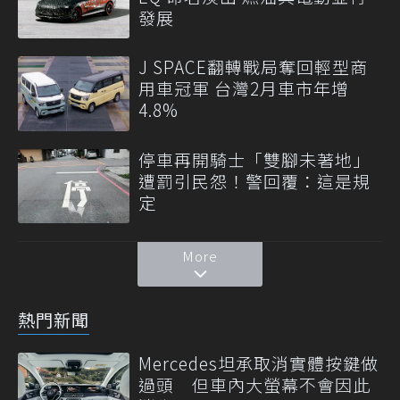
發展
J SPACE翻轉戰局奪回輕型商
用車冠軍 台灣2月車市年增
4.8%
停車再開騎士「雙腳未著地」
遭罰引民怨！警回覆：這是規
定
More
熱門新聞
Mercedes坦承取消實體按鍵做
過頭 但車內大螢幕不會因此