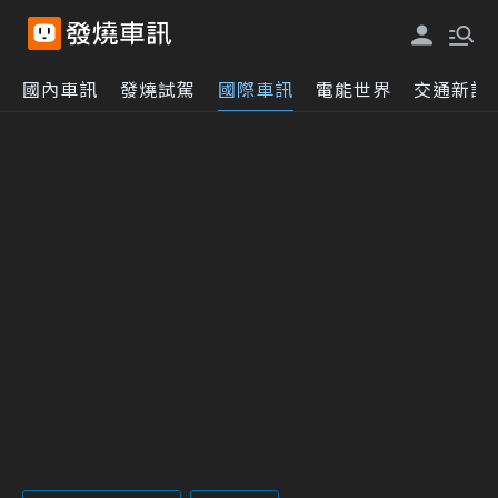
國內車訊
發燒試駕
國際車訊
電能世界
交通新訊