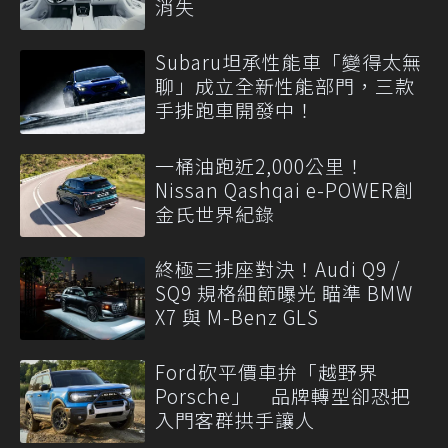
消失
Subaru坦承性能車「變得太無
聊」成立全新性能部門，三款
手排跑車開發中！
一桶油跑近2,000公里！
Nissan Qashqai e-POWER創
金氏世界紀錄
終極三排座對決！Audi Q9 /
SQ9 規格細節曝光 瞄準 BMW
X7 與 M-Benz GLS
Ford砍平價車拚「越野界
Porsche」 品牌轉型卻恐把
入門客群拱手讓人