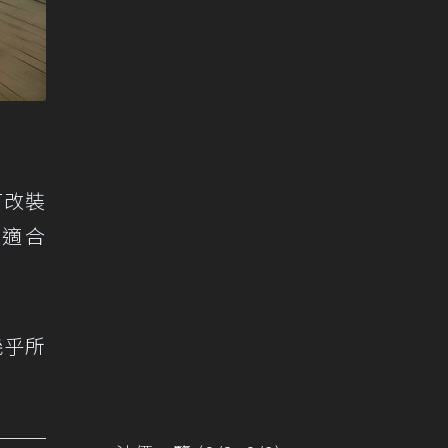
T改裝
能更適合
幾乎所