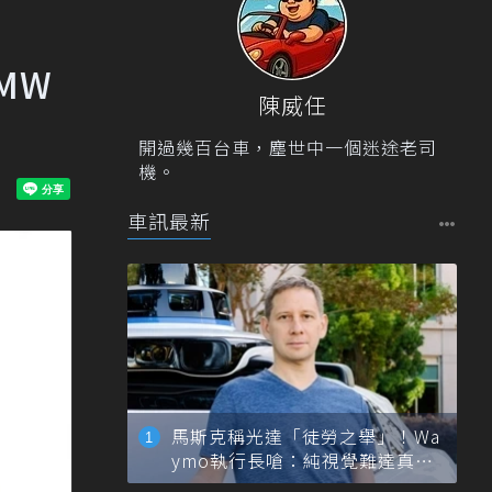
MW
陳威任
開過幾百台車，塵世中一個迷途老司
機。
車訊最新
馬斯克稱光達「徒勞之舉」！Wa
ymo執行長嗆：純視覺難達真正
自動駕駛