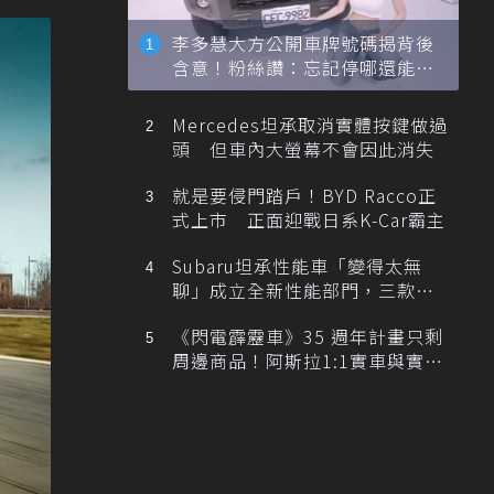
李多慧大方公開車牌號碼揭背後
含意！粉絲讚：忘記停哪還能幫
忙找車
Mercedes坦承取消實體按鍵做過
頭 但車內大螢幕不會因此消失
就是要侵門踏戶！BYD Racco正
式上市 正面迎戰日系K-Car霸主
Subaru坦承性能車「變得太無
聊」成立全新性能部門，三款手
排跑車開發中！
《閃電霹靂車》35 週年計畫只剩
周邊商品！阿斯拉1:1實車與實體
展覽雙雙喊卡