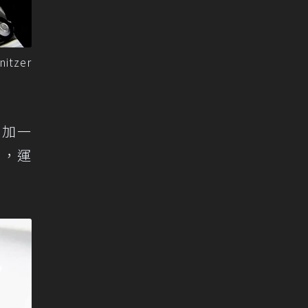
tzer
增加一
同時，運