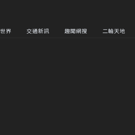
世界
交通新訊
趣聞網搜
二輪天地