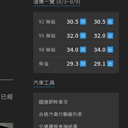
油價一覽 (8/3~8/9)
30.5
30.5
92 無鉛
32.0
32.0
95 無鉛
34.0
34.0
98 無鉛
29.3
29.1
柴油
汽車工具
版本已經
國道即時車況
合格汽車代驗廠列表
交通違規查詢結果