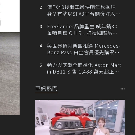
傳EX40後繼車最快明年秋季現
身？有望以SPA3平台開發注入80
0V動力
Freelander品牌重生 喊年銷30
萬輛目標 CJLR：打造國際品牌
半數銷量來自全球！
與世界頂尖樂團相遇 Mercedes-
Benz Pass 白金會員優先購票維
也納愛樂
動力與底盤全面進化 Aston Mart
in DB12 S 售 1,488 萬元起正式
登台
車訊熱門