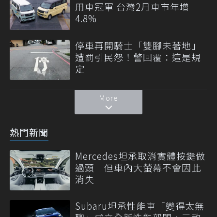
用車冠軍 台灣2月車市年增
4.8%
停車再開騎士「雙腳未著地」
遭罰引民怨！警回覆：這是規
定
More
熱門新聞
Mercedes坦承取消實體按鍵做
過頭 但車內大螢幕不會因此
消失
Subaru坦承性能車「變得太無