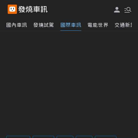
國內車訊
發燒試駕
國際車訊
電能世界
交通新訊