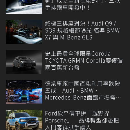
聊」成立全新性能部門，三款
手排跑車開發中！
終極三排座對決！Audi Q9 /
SQ9 規格細節曝光 瞄準 BMW
X7 與 M-Benz GLS
史上最貴全球限量Corolla
TOYOTA GRMN Corolla要價破
兩百萬新台幣
德系車廠中國產能利用率跌破
五成 Audi、BMW、
Mercedes-Benz面臨市場需求
轉變
Ford砍平價車拚「越野界
Porsche」 品牌轉型卻恐把
入門客群拱手讓人