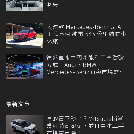
消失
大改款 Mercedes-Benz GLA
正式亮相 純電 643 公里續航小
休旅！
德系車廠中國產能利用率跌破
五成 Audi、BMW、
Mercedes-Benz面臨市場需求
轉變
最新文章
真的賣不動了？Mitsubishi漸
遭經銷商淘汰，並且專注二手
市場尋商機！