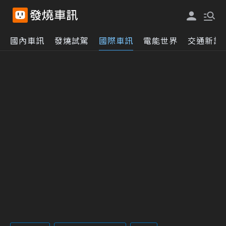
國內車訊
發燒試駕
國際車訊
電能世界
交通新訊