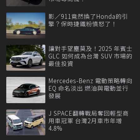
影／911竟然換了Honda的引
擎？保時捷鐵粉憤怒了！
讓對手望塵莫及！2025 年賓士
GLC 如何成為台灣 SUV 市場的
最佳投資
Mercedes-Benz 電動策略轉向
EQ 命名淡出 燃油與電動並行
發展
J SPACE翻轉戰局奪回輕型商
用車冠軍 台灣2月車市年增
4.8%