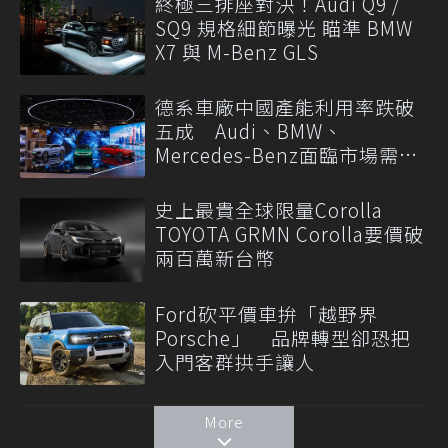
終極三排座對決！Audi Q9 /
SQ9 規格細節曝光 瞄準 BMW
X7 與 M-Benz GLS
德系車廠中國產能利用率跌破
五成 Audi、BMW、
Mercedes-Benz面臨市場需求
轉變
史上最貴全球限量Corolla
TOYOTA GRMN Corolla要價破
兩百萬新台幣
Ford砍平價車拚「越野界
Porsche」 品牌轉型卻恐把
入門客群拱手讓人
More