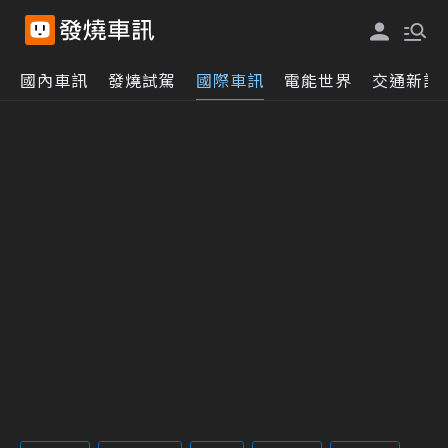
國內車訊
發燒試駕
國際車訊
電能世界
交通新訊