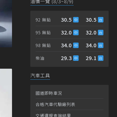
油價一覽 (8/3~8/9)
30.5
30.5
92 無鉛
32.0
32.0
95 無鉛
34.0
34.0
98 無鉛
29.3
29.1
柴油
汽車工具
國道即時車況
合格汽車代驗廠列表
交通違規查詢結果