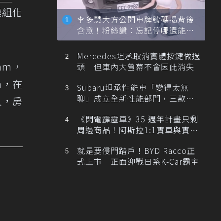
模組化
李多慧大方公開車牌號碼揭背後
含意！粉絲讚：忘記停哪還能幫
忙找車
Mercedes坦承取消實體按鍵做過
mm，
頭 但車內大螢幕不會因此消失
m，在
Subaru坦承性能車「變得太無
聊」成立全新性能部門，三款手
人，房
排跑車開發中！
《閃電霹靂車》35 週年計畫只剩
周邊商品！阿斯拉1:1實車與實體
展覽雙雙喊卡
就是要侵門踏戶！BYD Racco正
式上市 正面迎戰日系K-Car霸主