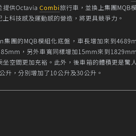
提供Octavia
Combi
旅行車，並換上集團MQB
配上科技感及運動感的營造，將更具競爭力。
wagen集團的MQB模組化底盤，車長增加來到4689
85mm，另外車寬同樣增加15mm來到1829m
乘坐空間更加充裕。此外，後車箱的體積更是驚
0公升，分別增加了10公升及30公升。