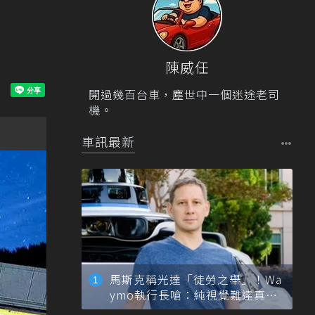
陳威任
開過幾百台車，塵世中一個迷途老司
機。
車訊最新
馬斯克稱光達「徒勞之舉」！Wa
ymo執行長嗆：純視覺難達真正
自動駕駛