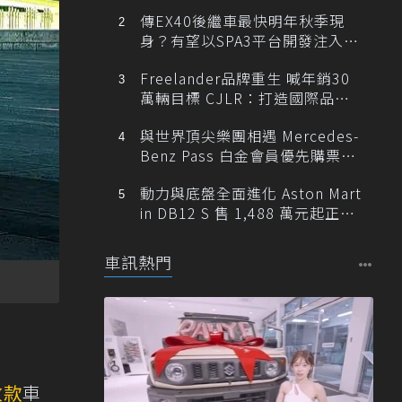
傳EX40後繼車最快明年秋季現
身？有望以SPA3平台開發注入80
0V動力
Freelander品牌重生 喊年銷30
萬輛目標 CJLR：打造國際品牌
半數銷量來自全球！
與世界頂尖樂團相遇 Mercedes-
Benz Pass 白金會員優先購票維
也納愛樂
動力與底盤全面進化 Aston Mart
in DB12 S 售 1,488 萬元起正式
登台
車訊熱門
改款
車