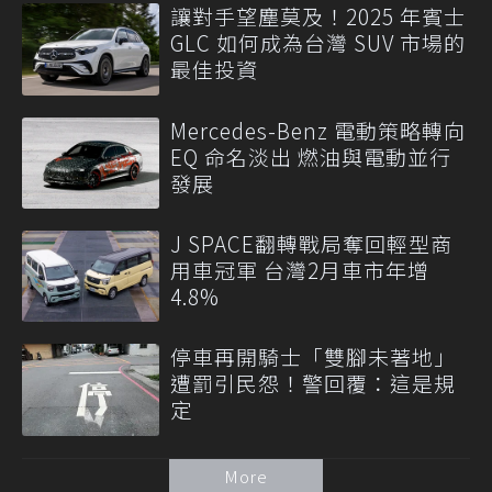
讓對手望塵莫及！2025 年賓士
GLC 如何成為台灣 SUV 市場的
最佳投資
Mercedes-Benz 電動策略轉向
EQ 命名淡出 燃油與電動並行
發展
J SPACE翻轉戰局奪回輕型商
用車冠軍 台灣2月車市年增
4.8%
停車再開騎士「雙腳未著地」
遭罰引民怨！警回覆：這是規
定
More