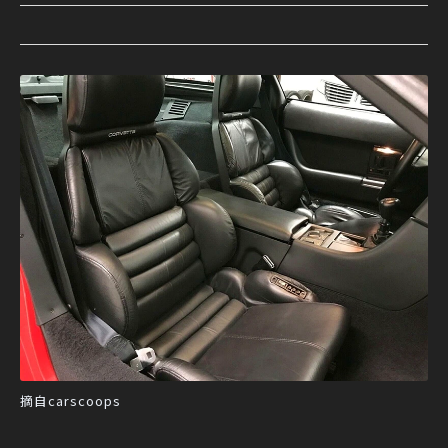
摘自carscoops