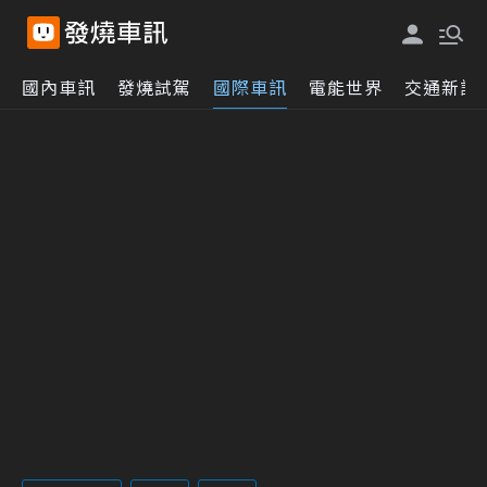
國內車訊
發燒試駕
國際車訊
電能世界
交通新訊