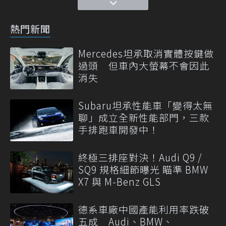
熱門新聞
Mercedes坦承取消實體按鍵做
過頭 但車內大螢幕不會因此
消失
Subaru坦承性能車「變得太無
聊」成立全新性能部門，三款
手排跑車開發中！
終極三排座對決！Audi Q9 /
SQ9 規格細節曝光 瞄準 BMW
X7 與 M-Benz GLS
德系車廠中國產能利用率跌破
五成 Audi、BMW、