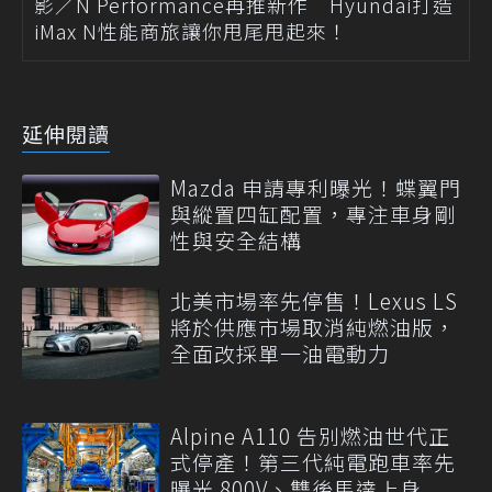
影／N Performance再推新作 Hyundai打造
iMax N性能商旅讓你甩尾甩起來！
延伸閱讀
Mazda 申請專利曝光！蝶翼門
與縱置四缸配置，專注車身剛
性與安全結構
北美市場率先停售！Lexus LS
將於供應市場取消純燃油版，
全面改採單一油電動力
Alpine A110 告別燃油世代正
式停產！第三代純電跑車率先
曝光 800V、雙後馬達上身